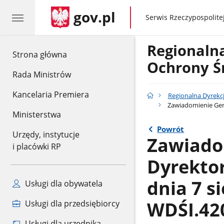
gov.pl
gov.pl
Serwis Rzeczypospolitej
Regionaln
gov.pl
Strona główna
Ochrony Ś
Rada Ministrów
Kancelaria Premiera
Regionalna Dyrekc
Zawiadomienie Gene
Ministerstwa
Powrót
Urzędy, instytucje
Zawiado
i placówki RP
Dyrekto
dnia 7 s
Usługi dla obywatela
WDŚI.420
Usługi dla przedsiębiorcy
Usługi dla urzędnika