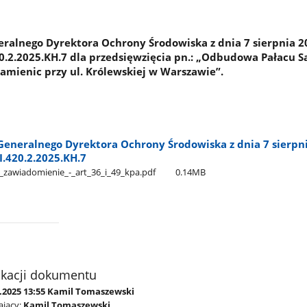
alnego Dyrektora Ochrony Środowiska z dnia 7 sierpnia 20
.2.2025.KH.7 dla przedsięwzięcia pn.: „Odbudowa Pałacu Sa
kamienic przy ul. Królewskiej w Warszawie”.
eneralnego Dyrektora Ochrony Środowiska z dnia 7 sierpnia
.420.2.2025.KH.7
iadomienie​_-​_art​_36​_i​_49​_kpa.pdf
0.14MB
ikacji dokumentu
8.2025 13:55 Kamil Tomaszewski
jący:
Kamil Tomaszewski