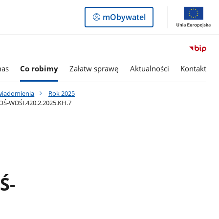
Logowanie
mObywatel
do
panelu
nas
Co robimy
Załatw sprawę
Aktualności
Kontakt
awiadomienia
Rok 2025
OOŚ-WDŚI.420.2.2025.KH.7
Ś-