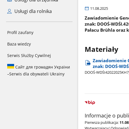
11.08.2025
Usługi dla rolnika
Zawiadomienie Gener
znak: DOOŚ-WDŚI.420
Pałacu Brühla oraz 
Profil zaufany
Baza wiedzy
Materiały
Serwis Służby Cywilnej
Zawiadomienie G
znak: DOOŚ-WDŚI
Сайт для громадян України
DOOŚ-WDŚI42022025KH7​_zaw
–
Serwis dla obywateli Ukrainy
Informacje o publ
Pierwsza publikacja:
11.0
Wytwarzający/ Odpowiada