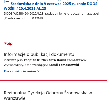
Środowiska z dnia 9 czerwca 2025 r., znak: DOOŚ-
WDŚIII.420.4.2025.AL.23
DOOŚ-WDŚIII42042025AL23​_zawiadomienie​_o​_decyzji​_umarzającej​
_Danhouse.pdf
0.12MB
Informacje o publikacji dokumentu
Pierwsza publikacja:
10.06.2025 10:37 Kamil Tomaszewski
Wytwarzający/ Odpowiadający:
Kamil Tomaszewski
Pokaż historię zmian
stopka
Regionalna Dyrekcja Ochrony Środowiska w
Warszawie