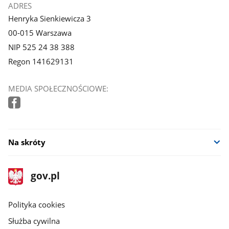
ADRES
Henryka Sienkiewicza 3
00-015 Warszawa
NIP 525 24 38 388
Regon 141629131
MEDIA SPOŁECZNOŚCIOWE:
Na skróty
stopka
Strona
gov.pl
gov.pl
główna
gov.pl
Polityka cookies
Służba cywilna