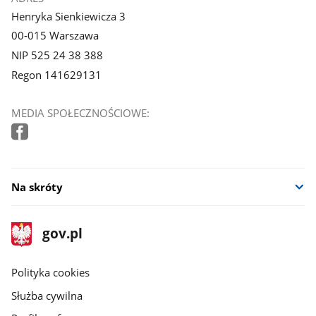
Henryka Sienkiewicza 3
00-015 Warszawa
NIP 525 24 38 388
Regon 141629131
MEDIA SPOŁECZNOŚCIOWE:
Na skróty
stopka
Strona
gov.pl
gov.pl
główna
gov.pl
Polityka cookies
Służba cywilna