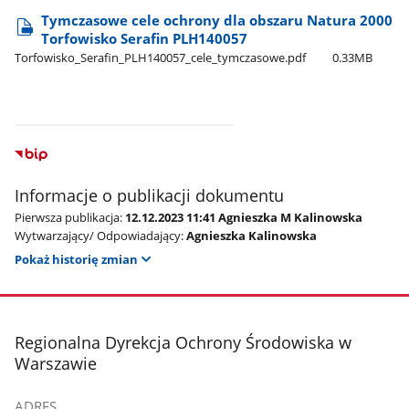
Tymczasowe cele ochrony dla obszaru Natura 2000
Torfowisko Serafin PLH140057
Torfowisko​_Serafin​_PLH140057​_cele​_tymczasowe.pdf
0.33MB
Informacje o publikacji dokumentu
Pierwsza publikacja:
12.12.2023 11:41 Agnieszka M Kalinowska
Wytwarzający/ Odpowiadający:
Agnieszka Kalinowska
Pokaż historię zmian
stopka
Regionalna Dyrekcja Ochrony Środowiska w
Warszawie
ADRES