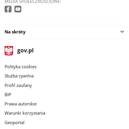
MEDIA SPOŁECZNOŚCIOWE:
Na skróty
stopka
Strona
gov.pl
gov.pl
główna
gov.pl
Polityka cookies
Służba cywilna
Profil zaufany
BIP
Prawa autorskie
Warunki korzystania
Geoportal