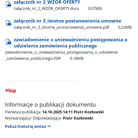
załącznik nr 2​_WZÓR OFERTY
załącznik​_nr​_2​_WZÓR​_OFERTY.docx
0.07MB
załącznik nr 3​_istotne postanowienia umowne
załącznik​_nr​_3​_istotne​_postanowienia​_umowne.pdf
0.22MB
zawiadomienie o unieważnieniu postępowania o
udzielenie zamówienia publicznego
zawiadomienie​_o​_unieważnieniu​_postępowania​_o​_udzielenie​
_zamówienia​_publicznego.PDF
0.18MB
Informacje o publikacji dokumentu
Pierwsza publikacja:
14.10.2025 14:11 Piotr Kozłowski
Wytwarzający/ Odpowiadający:
Piotr Kozłowski
Pokaż historię zmian