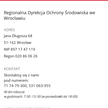
stopka
Regionalna Dyrekcja Ochrony Środowiska we
Wrocławiu
ADRES
Jana Długosza 68
51-162 Wrocław
NIP 897 17 47 119
Regon 020 86 06 26
KONTAKT
Skontaktuj się z nami
pod numerem:
71 74-79-300, 531-063-955
W dni robocze
w godzinach: 7:30 -15:30 (w poniedziałki do 18:00)