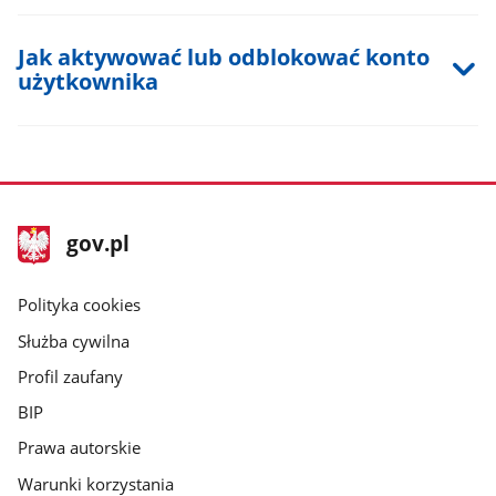
Jak aktywować lub odblokować konto
użytkownika
stopka
Strona
gov.pl
gov.pl
główna
gov.pl
Polityka cookies
Służba cywilna
Profil zaufany
BIP
Prawa autorskie
Warunki korzystania