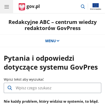
gov.pl
przejdź
do
wyszukiwar
Redakcyjne ABC – centrum wiedzy
redaktorów GovPress
MENU
Pytania i odpowiedzi
dotyczące systemu GovPres
.
Wpisz tekst aby wyszukać
Wpisz
minimum
3
znaki
Nie każdy problem, który widzisz w systemie, to błąd.
aby