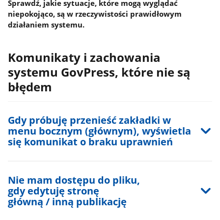
Sprawdź, jakie sytuacje, które mogą wyglądać
rozpocząć
niepokojąco, są w rzeczywistości prawidłowym
wyszukiwanie,
działaniem systemu.
wyniki
wyszukiwania
pojawią
Komunikaty i zachowania
się
systemu GovPress, które nie są
automatycznie.
Przejdź
błędem
tabulatorem
na
wyniki
Gdy próbuję przenieść zakładki w
wyszukiwania.
menu bocznym (głównym), wyświetla
Wyszukiwarka
się komunikat o braku uprawnień
nie
posiada
przycisku
Szukaj.
Nie mam dostępu do pliku,
gdy edytuję stronę
główną / inną publikację