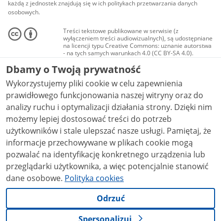
każdą z jednostek znajdują się w ich politykach przetwarzania danych
osobowych.
Treści tekstowe publikowane w serwisie (z
wyłączeniem treści audiowizualnych), są udostępniane
na licencji typu Creative Commons: uznanie autorstwa
- na tych samych warunkach 4.0 (CC BY-SA 4.0).
Materiały audiowizualne, w tym zdjęcia, materiały
Dbamy o Twoją prywatność
audio i wideo, są udostępniane na licencji typu
Creative Commons: uznanie autorstwa użycie
Wykorzystujemy pliki cookie w celu zapewnienia
niekomercyjne - bez utworów zależnych 4.0 (CC BY-
NC-ND 4.0), o ile nie jest to stwierdzone inaczej.
prawidłowego funkcjonowania naszej witryny oraz do
analizy ruchu i optymalizacji działania strony. Dzięki nim
możemy lepiej dostosować treści do potrzeb
użytkowników i stale ulepszać nasze usługi. Pamiętaj, że
informacje przechowywane w plikach cookie mogą
pozwalać na identyfikację konkretnego urządzenia lub
przeglądarki użytkownika, a więc potencjalnie stanowić
dane osobowe.
Polityka cookies
Odrzuć
Spersonalizuj