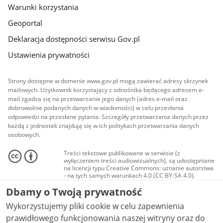
Warunki korzystania
Geoportal
Deklaracja dostępności serwisu Gov.pl
Ustawienia prywatności
Strony dostępne w domenie www.gov.pl mogą zawierać adresy skrzynek
mailowych. Użytkownik korzystający z odnośnika będącego adresem e-
mail zgadza się na przetwarzanie jego danych (adres e-mail oraz
dobrowolnie podanych danych w wiadomości) w celu przesłania
odpowiedzi na przesłane pytania. Szczegóły przetwarzania danych przez
każdą z jednostek znajdują się w ich politykach przetwarzania danych
osobowych.
Treści tekstowe publikowane w serwisie (z
wyłączeniem treści audiowizualnych), są udostępniane
na licencji typu Creative Commons: uznanie autorstwa
- na tych samych warunkach 4.0 (CC BY-SA 4.0).
Materiały audiowizualne, w tym zdjęcia, materiały
Dbamy o Twoją prywatność
audio i wideo, są udostępniane na licencji typu
Creative Commons: uznanie autorstwa użycie
Wykorzystujemy pliki cookie w celu zapewnienia
niekomercyjne - bez utworów zależnych 4.0 (CC BY-
NC-ND 4.0), o ile nie jest to stwierdzone inaczej.
prawidłowego funkcjonowania naszej witryny oraz do