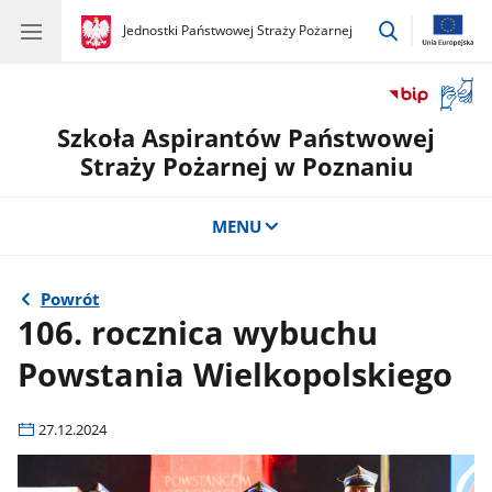
przejdź
gov.pl
Jednostki Państwowej Straży Pożarnej
gov.pl
Jednostki
do
Państwowej
wyszukiwar
Straży
Otwór
Pożarnej
okno
Szkoła Aspirantów Państwowej
z
tłuma
Straży Pożarnej w Poznaniu
języka
migow
MENU
Powrót
106. rocznica wybuchu
Powstania Wielkopolskiego
27.12.2024