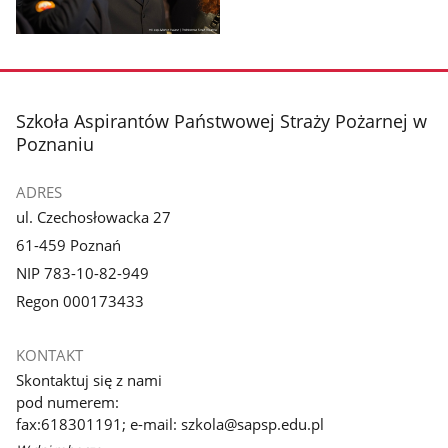
Pokaż
zdjęcie
1
z
stopka
Szkoła Aspirantów Państwowej Straży Pożarnej w
galerii.
Poznaniu
ADRES
ul. Czechosłowacka 27
61-459 Poznań
NIP 783-10-82-949
Regon 000173433
KONTAKT
Skontaktuj się z nami
pod numerem:
fax:618301191; e-mail: szkola@sapsp.edu.pl