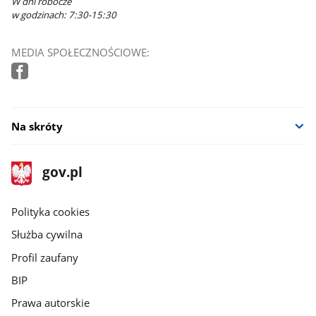
W dni robocze
w godzinach: 7:30-15:30
MEDIA SPOŁECZNOŚCIOWE:
Na skróty
stopka
Strona
gov.pl
gov.pl
główna
gov.pl
Polityka cookies
Służba cywilna
Profil zaufany
BIP
Prawa autorskie