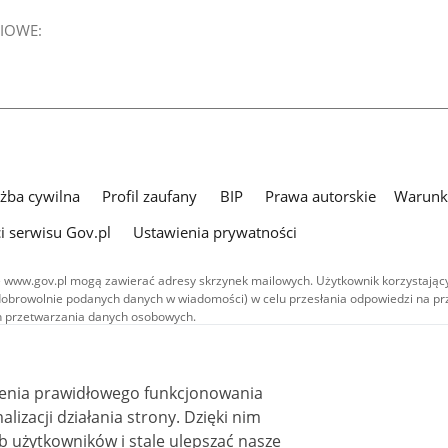
IOWE:
użba cywilna
Profil zaufany
BIP
Prawa autorskie
Warunki
i serwisu Gov.pl
Ustawienia prywatności
 www.gov.pl mogą zawierać adresy skrzynek mailowych. Użytkownik korzystający
dobrowolnie podanych danych w wiadomości) w celu przesłania odpowiedzi na prz
ach przetwarzania danych osobowych.
we publikowane w serwisie (z wyłączeniem treści audiowizualnych), są
 na licencji typu Creative Commons: uznanie autorstwa - na tych samych
 (CC BY-SA 4.0). Materiały audiowizualne, w tym zdjęcia, materiały audio i wideo
ienia prawidłowego funkcjonowania
ane na licencji typu Creative Commons: uznanie autorstwa użycie niekomercyjne 
ależnych 4.0 (CC BY-NC-ND 4.0), o ile nie jest to stwierdzone inaczej.
i działania strony. Dzięki nim
 użytkowników i stale ulepszać nasze