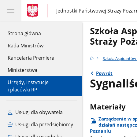
gov.pl
gov.pl
Jednostki Państwowej Straży Pożar
gov.pl
Jednostki
Państwowej
Straży
Szkoła As
Pożarnej
gov.pl
Strona główna
Straży Poż
Rada Ministrów
Kancelaria Premiera
Szkoła Aspirantów
Ministerstwa
Powrót
Sygnaliś
Urzędy, instytucje
i placówki RP
Materiały
Usługi dla obywatela
Zarządzenie w s
Usługi dla przedsiębiorcy
działań następcz
Poznaniu
Usługi dla urzędnika