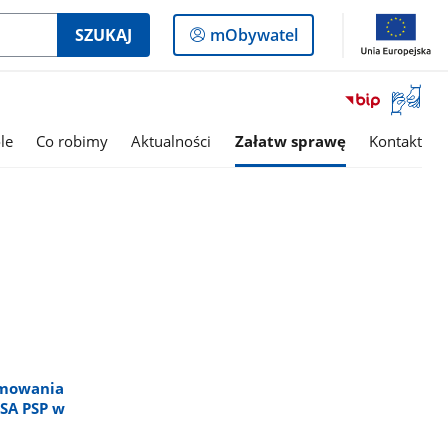
Logowanie
SZUKAJ
mObywatel
do
panelu
Otwórz
okno
z
le
Co robimy
Aktualności
Załatw sprawę
Kontakt
tłumac
języka
migowe
jmowania
 SA PSP w