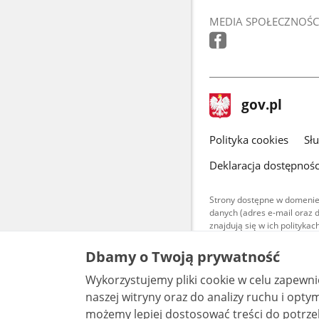
MEDIA SPOŁECZNOŚC
stopka
Strona
gov.pl
gov.pl
główna
gov.pl
Polityka cookies
Sł
Deklaracja dostępnośc
Strony dostępne w domenie
danych (adres e-mail oraz 
znajdują się w ich polityk
Treści teksto
Dbamy o Twoją prywatność
udostępniane
warunkach 4.0
Wykorzystujemy pliki cookie w celu zapewn
są udostępni
bez utworów z
naszej witryny oraz do analizy ruchu i optymalizacj
możemy lepiej dostosować treści do potrzeb