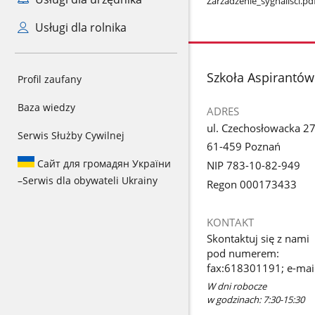
Zarzadzenie​_sygnalisci.pd
Usługi dla rolnika
stopka
Szkoła Aspirantów
Profil zaufany
Baza wiedzy
ADRES
ul. Czechosłowacka 2
Serwis Służby Cywilnej
61-459 Poznań
Сайт для громадян України
NIP 783-10-82-949
–
Serwis dla obywateli Ukrainy
Regon 000173433
KONTAKT
Skontaktuj się z nami
pod numerem:
fax:618301191; e-mail
W dni robocze
w godzinach: 7:30-15:30