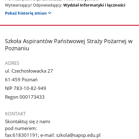
Wytwarzający/ Odpowiadający:
Wydział Informatyki i łączności
Pokaż historię zmian
stopka
Szkoła Aspirantów Państwowej Straży Pożarnej w
Poznaniu
ADRES
ul. Czechosłowacka 27
61-459 Poznań
NIP 783-10-82-949
Regon 000173433
KONTAKT
Skontaktuj się z nami
pod numerem:
fax:618301191; e-mail: szkola@sapsp.edu.pl