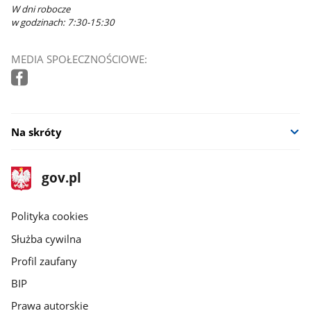
W dni robocze
w godzinach: 7:30-15:30
MEDIA SPOŁECZNOŚCIOWE:
Na skróty
stopka
Strona
gov.pl
gov.pl
główna
gov.pl
Polityka cookies
Służba cywilna
Profil zaufany
BIP
Prawa autorskie