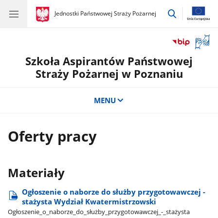
przejdź
gov.pl
Jednostki Państwowej Straży Pożarnej
gov.pl
Jednostki
do
Państwowej
wyszukiwar
Straży
Otwór
Pożarnej
okno
Szkoła Aspirantów Państwowej
z
tłuma
Straży Pożarnej w Poznaniu
języka
migow
MENU
Oferty pracy
Materiały
Ogłoszenie o naborze do służby przygotowawczej -
stażysta Wydział Kwatermistrzowski
Ogłoszenie​_o​_naborze​_do​_służby​_przygotowawczej​_-​_stażysta​