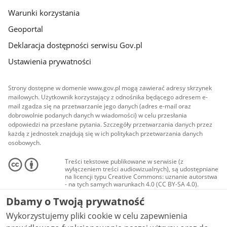
Warunki korzystania
Geoportal
Deklaracja dostępności serwisu Gov.pl
Ustawienia prywatności
Strony dostępne w domenie www.gov.pl mogą zawierać adresy skrzynek
mailowych. Użytkownik korzystający z odnośnika będącego adresem e-
mail zgadza się na przetwarzanie jego danych (adres e-mail oraz
dobrowolnie podanych danych w wiadomości) w celu przesłania
odpowiedzi na przesłane pytania. Szczegóły przetwarzania danych przez
każdą z jednostek znajdują się w ich politykach przetwarzania danych
osobowych.
Treści tekstowe publikowane w serwisie (z
wyłączeniem treści audiowizualnych), są udostępniane
na licencji typu Creative Commons: uznanie autorstwa
- na tych samych warunkach 4.0 (CC BY-SA 4.0).
Materiały audiowizualne, w tym zdjęcia, materiały
Dbamy o Twoją prywatność
audio i wideo, są udostępniane na licencji typu
Creative Commons: uznanie autorstwa użycie
Wykorzystujemy pliki cookie w celu zapewnienia
niekomercyjne - bez utworów zależnych 4.0 (CC BY-
NC-ND 4.0), o ile nie jest to stwierdzone inaczej.