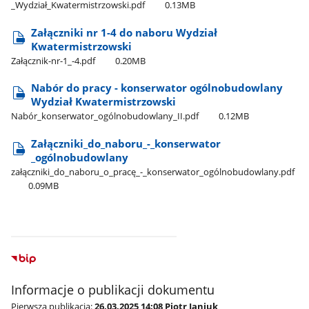
_Wydział​_Kwatermistrzowski.pdf
0.13MB
Załączniki nr 1-4 do naboru Wydział
Kwatermistrzowski
Załącznik-nr-1​_-4.pdf
0.20MB
Nabór do pracy - konserwator ogólnobudowlany
Wydział Kwatermistrzowski
Nabór​_konserwator​_ogólnobudowlany​_II.pdf
0.12MB
Załączniki​_do​_naboru​_-​_konserwator​
_ogólnobudowlany
załączniki​_do​_naboru​_o​_pracę​_-​_konserwator​_ogólnobudowlany.pdf
0.09MB
Informacje o publikacji dokumentu
Pierwsza publikacja:
26.03.2025 14:08 Piotr Janiuk