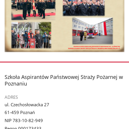
stopka
Szkoła Aspirantów Państwowej Straży Pożarnej w
Poznaniu
ADRES
ul. Czechosłowacka 27
61-459 Poznań
NIP 783-10-82-949
Regon 000173433