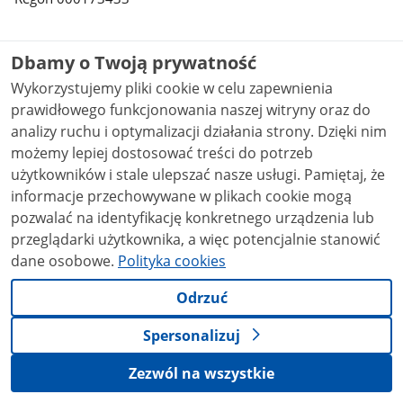
KONTAKT
Dbamy o Twoją prywatność
Skontaktuj się z nami
Wykorzystujemy pliki cookie w celu zapewnienia
pod numerem:
prawidłowego funkcjonowania naszej witryny oraz do
fax:618301191; e-mail: szkola@sapsp.edu.pl
analizy ruchu i optymalizacji działania strony. Dzięki nim
W dni robocze
w godzinach: 7:30-15:30
możemy lepiej dostosować treści do potrzeb
użytkowników i stale ulepszać nasze usługi. Pamiętaj, że
informacje przechowywane w plikach cookie mogą
MEDIA SPOŁECZNOŚCIOWE:
pozwalać na identyfikację konkretnego urządzenia lub
przeglądarki użytkownika, a więc potencjalnie stanowić
dane osobowe.
Polityka cookies
Na skróty
Odrzuć
Spersonalizuj
stopka
Strona
gov.pl
gov.pl
główna
Zezwól na wszystkie
gov.pl
Polityka cookies