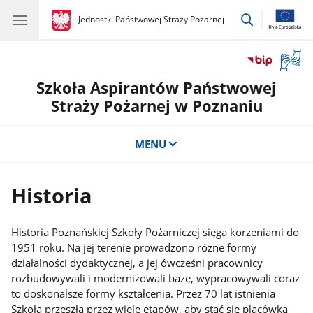
przejdź
gov.pl
Jednostki Państwowej Straży Pożarnej
gov.pl
Jednostki
do
Państwowej
wyszukiwar
Straży
Otwór
Pożarnej
okno
Szkoła Aspirantów Państwowej
z
tłuma
Straży Pożarnej w Poznaniu
języka
migow
MENU
Historia
Historia Poznańskiej Szkoły Pożarniczej sięga korzeniami do
1951 roku. Na jej terenie prowadzono różne formy
działalności dydaktycznej, a jej ówcześni pracownicy
rozbudowywali i modernizowali bazę, wypracowywali coraz
to doskonalsze formy kształcenia. Przez 70 lat istnienia
Szkoła przeszła przez wiele etapów, aby stać się placówką