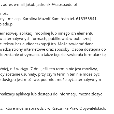
, adres e-mail jakub.jaskolski@sapsp.edu.pl
ności:
y - mł. asp. Karolina Muzolf-Kamińska tel. 618355841,
p.edu.pl
rnetowej, aplikacji mobilnej lub innego ich elementu.
w alternatywnych formach, publikować w publicznej
ci tekstu bez audiodeskrypcji itp. Może zawierać dane
wadzą strony internetowe oraz sposoby. Osoba dostępna do
ie zostanie otrzymana, a także będzie zawierała formularz tej
ej, niż w ciągu 7 dni. Jeśli ten termin nie jest możliwy,
edy zostanie usunięty, przy czym termin ten nie może być
nie dostępu jest możliwe, podmiot może być alternatywnym
lizacji aplikacji lub dostępu do informacji, można złożyć
ci, które można sprawdzić w Rzecznika Praw Obywatelskich.