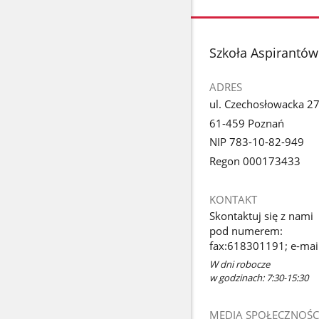
stopka
Szkoła Aspirantów
ADRES
ul. Czechosłowacka 2
61-459 Poznań
NIP 783-10-82-949
Regon 000173433
KONTAKT
Skontaktuj się z nami
pod numerem:
fax:618301191; e-mail
W dni robocze
w godzinach: 7:30-15:30
MEDIA SPOŁECZNOŚC