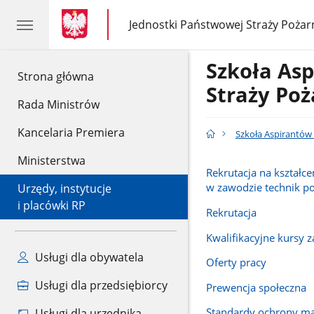
gov.pl
gov.pl
Jednostki Państwowej Straży Pożar
gov.pl
Jednostki
Państwowej
Straży
Szkoła As
Pożarnej
gov.pl
Strona główna
Straży Poż
Rada Ministrów
Kancelaria Premiera
Szkoła Aspirantów
Ministerstwa
Rekrutacja na kształce
w zawodzie technik p
Urzędy, instytucje
i placówki RP
Rekrutacja
Kwalifikacyjne kursy
Usługi dla obywatela
Oferty pracy
Usługi dla przedsiębiorcy
Prewencja społeczna
Standardy ochrony ma
Usługi dla urzędnika