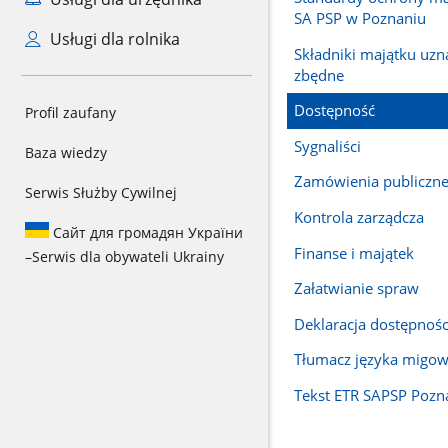
SA PSP w Poznaniu
Usługi dla rolnika
Składniki majątku uzn
zbędne
Dostępność
Profil zaufany
Sygnaliści
Baza wiedzy
Zamówienia publiczn
Serwis Służby Cywilnej
Kontrola zarządcza
Сайт для громадян України
Finanse i majątek
–
Serwis dla obywateli Ukrainy
Załatwianie spraw
Deklaracja dostępnośc
Tłumacz języka migo
Tekst ETR SAPSP Pozn