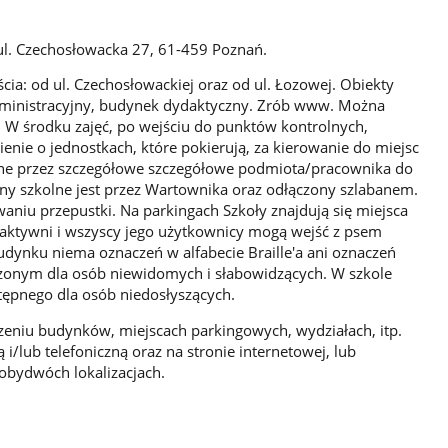
ul. Czechosłowacka 27, 61-459 Poznań.
ia: od ul. Czechosłowackiej oraz od ul. Łozowej. Obiekty
dministracyjny, budynek dydaktyczny. Zrób www. Można
W środku zajęć, po wejściu do punktów kontrolnych,
nie o jednostkach, które pokierują, za kierowanie do miejsc
ne przez szczegółowe szczegółowe podmiota/pracownika do
eny szkolne jest przez Wartownika oraz odłączony szlabanem.
aniu przepustki. Na parkingach Szkoły znajdują się miejsca
 aktywni i wszyscy jego użytkownicy mogą wejść z psem
dynku niema oznaczeń w alfabecie Braille'a ani oznaczeń
zonym dla osób niewidomych i słabowidzących. W szkole
tępnego dla osób niedosłyszących.
zeniu budynków, miejscach parkingowych, wydziałach, itp.
/lub telefoniczną oraz na stronie internetowej, lub
obydwóch lokalizacjach.