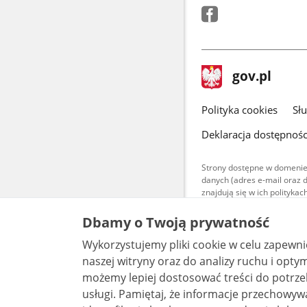
stopka
Strona
gov.pl
gov.pl
główna
gov.pl
Polityka cookies
Sł
Deklaracja dostępnośc
Strony dostępne w domenie
danych (adres e-mail oraz 
znajdują się w ich polityk
Treści teksto
Dbamy o Twoją prywatność
udostępniane
warunkach 4.0
Wykorzystujemy pliki cookie w celu zapewn
są udostępni
bez utworów z
naszej witryny oraz do analizy ruchu i optymalizacj
możemy lepiej dostosować treści do potrzeb
usługi. Pamiętaj, że informacje przechowywane w plikach cookie mogą pozwalać na