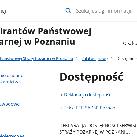
nej
pirantów Państwowej
arnej w Poznaniu
O szko
 Państwowej Straży Pożarnej w Poznaniu
Załatw sprawę
Dostępnoś
Dostępność
nie dzienne
ożarnictwa
Deklaracja dostępności
 zawodowe
Tekst ETR SAPSP Poznań
DEKLARACJA DOSTĘPNOŚCI SERWI
STRAŻY POŻARNEJ W POZNANIU.
łoletnich w