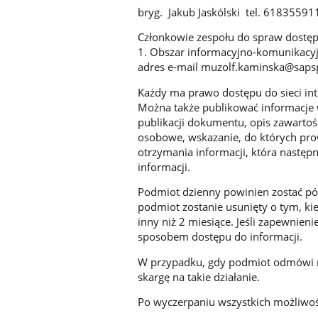
bryg. Jakub Jaskólski tel. 618355911
Członkowie zespołu do spraw dostęp
1. Obszar informacyjno-komunikacyjn
adres e-mail muzolf.kaminska@saps
Każdy ma prawo dostępu do sieci inte
Można także publikować informacje 
publikacji dokumentu, opis zawartoś
osobowe, wskazanie, do których pro
otrzymania informacji, która następn
informacji.
Podmiot dzienny powinien zostać późni
podmiot zostanie usunięty o tym, ki
inny niż 2 miesiące. Jeśli zapewnie
sposobem dostępu do informacji.
W przypadku, gdy podmiot odmówi rea
skargę na takie działanie.
Po wyczerpaniu wszystkich możliwoś