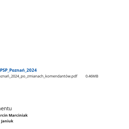
_PSP​_Poznań​_2024
_Poznań​_2024​_po​_zmianach​_komendantów.pdf
0.46MB
mentu
arcin Marciniak
r Janiuk