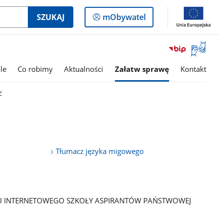
Logowanie
SZUKAJ
mObywatel
do
panelu
Otwórz
okno
z
le
Co robimy
Aktualności
Załatw sprawę
Kontakt
tłumac
języka
ć
migowe
Tłumacz języka migowego
SU INTERNETOWEGO SZKOŁY ASPIRANTÓW PAŃSTWOWEJ