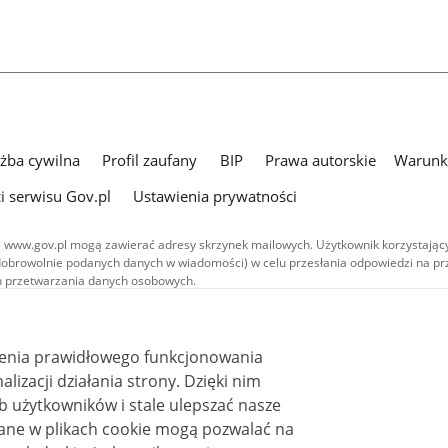
użba cywilna
Profil zaufany
BIP
Prawa autorskie
Warunki
i serwisu Gov.pl
Ustawienia prywatności
 www.gov.pl mogą zawierać adresy skrzynek mailowych. Użytkownik korzystający
dobrowolnie podanych danych w wiadomości) w celu przesłania odpowiedzi na prz
ach przetwarzania danych osobowych.
we publikowane w serwisie (z wyłączeniem treści audiowizualnych), są
 na licencji typu Creative Commons: uznanie autorstwa - na tych samych
 (CC BY-SA 4.0). Materiały audiowizualne, w tym zdjęcia, materiały audio i wideo
ienia prawidłowego funkcjonowania
ane na licencji typu Creative Commons: uznanie autorstwa użycie niekomercyjne 
ależnych 4.0 (CC BY-NC-ND 4.0), o ile nie jest to stwierdzone inaczej.
i działania strony. Dzięki nim
 użytkowników i stale ulepszać nasze