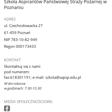
stopka
Szkoła Aspirantów Państwowej Straży Pożarnej w
galerii.
galerii.
Poznaniu
ADRES
ul. Czechosłowacka 27
61-459 Poznań
NIP 783-10-82-949
Regon 000173433
KONTAKT
Skontaktuj się z nami
pod numerem:
fax:618301191; e-mail: szkola@sapsp.edu.pl
W dni robocze
w godzinach: 7:30-15:30
MEDIA SPOŁECZNOŚCIOWE: