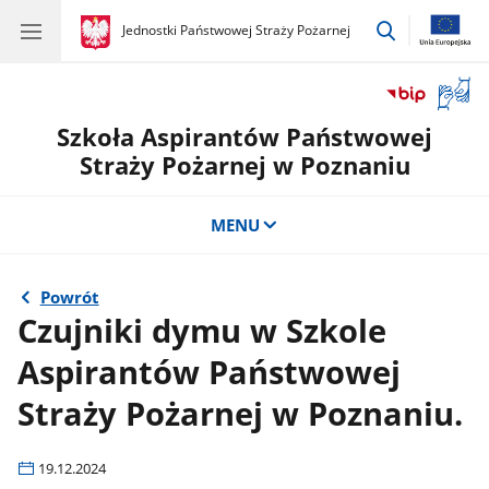
przejdź
gov.pl
Jednostki Państwowej Straży Pożarnej
gov.pl
Jednostki
do
Państwowej
wyszukiwar
Straży
Otwór
Pożarnej
okno
Szkoła Aspirantów Państwowej
z
tłuma
Straży Pożarnej w Poznaniu
języka
migow
MENU
Powrót
Czujniki dymu w Szkole
Aspirantów Państwowej
Straży Pożarnej w Poznaniu.
19.12.2024