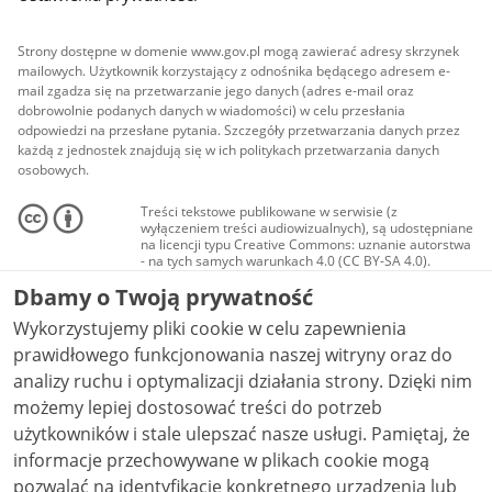
Strony dostępne w domenie www.gov.pl mogą zawierać adresy skrzynek
mailowych. Użytkownik korzystający z odnośnika będącego adresem e-
mail zgadza się na przetwarzanie jego danych (adres e-mail oraz
dobrowolnie podanych danych w wiadomości) w celu przesłania
odpowiedzi na przesłane pytania. Szczegóły przetwarzania danych przez
każdą z jednostek znajdują się w ich politykach przetwarzania danych
osobowych.
Treści tekstowe publikowane w serwisie (z
wyłączeniem treści audiowizualnych), są udostępniane
na licencji typu Creative Commons: uznanie autorstwa
- na tych samych warunkach 4.0 (CC BY-SA 4.0).
Materiały audiowizualne, w tym zdjęcia, materiały
Dbamy o Twoją prywatność
audio i wideo, są udostępniane na licencji typu
Creative Commons: uznanie autorstwa użycie
Wykorzystujemy pliki cookie w celu zapewnienia
niekomercyjne - bez utworów zależnych 4.0 (CC BY-
NC-ND 4.0), o ile nie jest to stwierdzone inaczej.
prawidłowego funkcjonowania naszej witryny oraz do
analizy ruchu i optymalizacji działania strony. Dzięki nim
możemy lepiej dostosować treści do potrzeb
użytkowników i stale ulepszać nasze usługi. Pamiętaj, że
informacje przechowywane w plikach cookie mogą
pozwalać na identyfikację konkretnego urządzenia lub