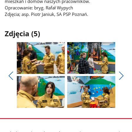
mieszkań i domów naszych pracowników.
Opracowanie: bryg. Rafał Wypych
Zdjęcia; asp. Piotr Janiuk, SA PSP Poznań.
Zdjęcia (5)
Pokaż
Pokaż
zdjęcie
zdjęcie
Pokaż
Poka
1
2
poprzednie
nest
z
z
zdjęcia
zdjęc
galerii.
galerii.
Pokaż
Pokaż
zdjęcie
zdjęcie
3
4
z
z