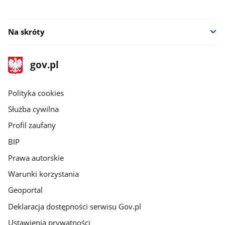
Na skróty
stopka
Strona
gov.pl
gov.pl
główna
gov.pl
Polityka cookies
Służba cywilna
Profil zaufany
BIP
Prawa autorskie
Warunki korzystania
Geoportal
Deklaracja dostępności serwisu Gov.pl
Ustawienia prywatności