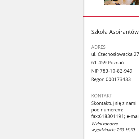
poprzednie
Pokaż
zdjęcia
zdjęcie
1
z
stopka
Szkoła Aspirantów
galerii.
ADRES
ul. Czechosłowacka 2
61-459 Poznań
NIP 783-10-82-949
Regon 000173433
KONTAKT
Skontaktuj się z nami
pod numerem:
fax:618301191; e-mail
W dni robocze
w godzinach: 7:30-15:30