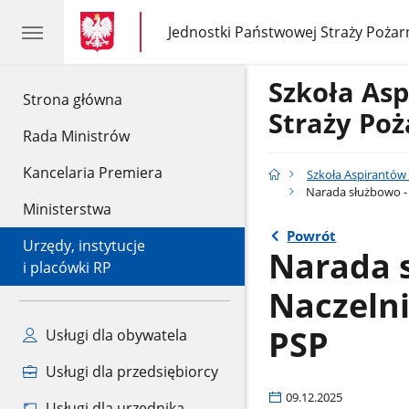
gov.pl
gov.pl
Jednostki Państwowej Straży Pożar
gov.pl
Jednostki
Państwowej
Straży
Szkoła As
Pożarnej
gov.pl
Strona główna
Straży Poż
Rada Ministrów
Kancelaria Premiera
Szkoła Aspirantów
Narada służbowo -
Ministerstwa
Powrót
Urzędy, instytucje
Narada s
i placówki RP
Naczeln
PSP
Usługi dla obywatela
Usługi dla przedsiębiorcy
09.12.2025
Usługi dla urzędnika