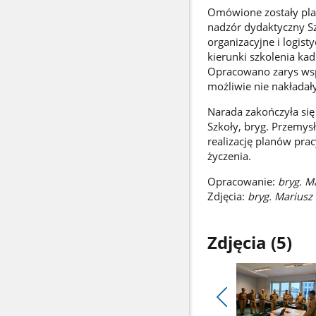
Omówione zostały pla
nadzór dydaktyczny S
organizacyjne i logis
kierunki szkolenia 
Opracowano zarys wsp
możliwie nie nakładały 
Narada zakończyła si
Szkoły, bryg. Przemy
realizację planów pra
życzenia.
Opracowanie:
bryg. M
Zdjęcia:
bryg. Mariusz
Zdjęcia (5)
Pokaż