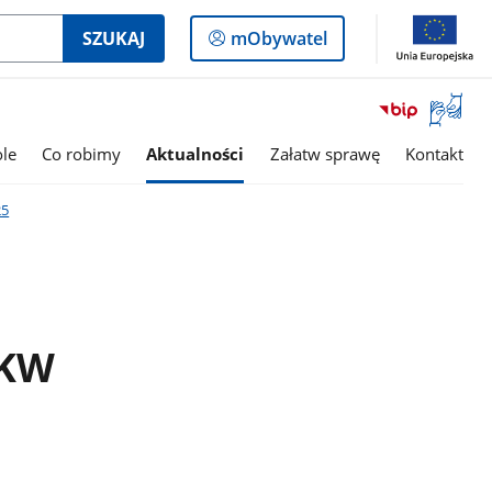
Logowanie
SZUKAJ
mObywatel
do
panelu
Otwórz
okno
z
le
Co robimy
Aktualności
Załatw sprawę
Kontakt
tłumac
języka
25
migowe
 KW