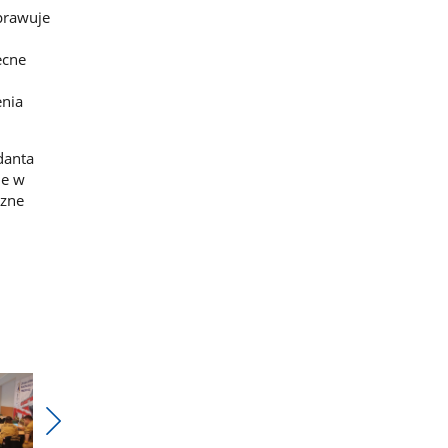
prawuje
ecne
enia
danta
ie w
czne
Pokaż