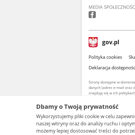
MEDIA SPOŁECZNOŚC
stopka
Strona
gov.pl
gov.pl
główna
gov.pl
Polityka cookies
Sł
Deklaracja dostępnośc
Strony dostępne w domenie
danych (adres e-mail oraz 
znajdują się w ich polityk
Treści teksto
Dbamy o Twoją prywatność
udostępniane
warunkach 4.0
Wykorzystujemy pliki cookie w celu zapewn
są udostępni
bez utworów z
naszej witryny oraz do analizy ruchu i optymalizacj
możemy lepiej dostosować treści do potrzeb