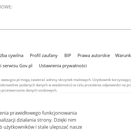
IOWE:
użba cywilna
Profil zaufany
BIP
Prawa autorskie
Warunki
i serwisu Gov.pl
Ustawienia prywatności
 www.gov.pl mogą zawierać adresy skrzynek mailowych. Użytkownik korzystający
dobrowolnie podanych danych w wiadomości) w celu przesłania odpowiedzi na prz
ach przetwarzania danych osobowych.
we publikowane w serwisie (z wyłączeniem treści audiowizualnych), są
 na licencji typu Creative Commons: uznanie autorstwa - na tych samych
 (CC BY-SA 4.0). Materiały audiowizualne, w tym zdjęcia, materiały audio i wideo
ienia prawidłowego funkcjonowania
ane na licencji typu Creative Commons: uznanie autorstwa użycie niekomercyjne 
ależnych 4.0 (CC BY-NC-ND 4.0), o ile nie jest to stwierdzone inaczej.
i działania strony. Dzięki nim
 użytkowników i stale ulepszać nasze