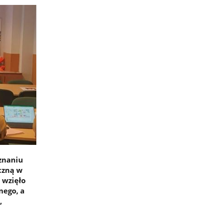
znaniu
czną w
 wzięło
nego, a
,