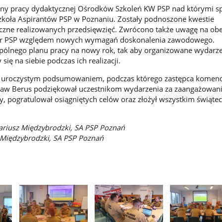
ny pracy dydaktycznej Ośrodków Szkoleń KW PSP nad którymi s
zkoła Aspirantów PSP w Poznaniu. Zostały podnoszone kwestie
tyczne realizowanych przedsięwzięć. Zwrócono także uwagę na ob
kadr PSP względem nowych wymagań doskonalenia zawodowego.
ólnego planu pracy na nowy rok, tak aby organizowane wydarz
się na siebie podczas ich realizacji.
ę uroczystym podsumowaniem, podczas którego zastępca komen
sław Berus podziękował uczestnikom wydarzenia za zaangażowan
cy, pogratulował osiągniętych celów oraz złożył wszystkim świąte
ariusz Międzybrodzki, SA PSP Poznań
 Międzybrodzki, SA PSP Poznań