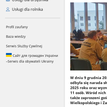
Usługi dla rolnika
Profil zaufany
Baza wiedzy
Serwis Służby Cywilnej
Сайт для громадян України
–
Serwis dla obywateli Ukrainy
W dniu 9 grudnia 20
odbyła się narada s
2025 roku oraz wyzn
11 osób. Wśród nich
także zaproszeni go
Wielkopolskiego i Z