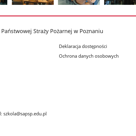
Pokaż
Pokaż
Pokaż
zdjęcie
zdjęcie
zdjęcie
2
3
4
z
z
z
 Państwowej Straży Pożarnej w Poznaniu
galerii.
galerii.
galerii.
Deklaracja dostępności
7
Ochrona danych osobowych
: szkola@sapsp.edu.pl