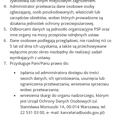
żywiołową lub innym miejscowym zagrożeniem.
Administrator przetwarza dane osobowe osoby
zgłaszającej, osób poszkodowanych, właścicieli lub
zarządców obiektów, wobec których prowadzone są
działania jednostek ochrony przeciwpożarowej.
Odbiorcami danych są jednostki organizacyjne PSP oraz
inne organy na mocy przepisów odrębnych ustaw.
Dane osobowe podlegają przeglądowi, nie rzadziej niż co
5 lat od dnia ich uzyskania, a także są przechowywane
wyłącznie przez okres niezbędny do realizacji zadań
wynikających z ustawy.
Przysługuje Pani/Panu prawo do:
żądania od administratora dostępu do treści
swoich danych, ich sprostowania, usunięcia lub
ograniczenia przetwarzania, wniesienia sprzeciwu
wobec przetwarzania;
wniesienia skargi do organu nadzorczego, którym
jest Urząd Ochrony Danych Osobowych (
ul.
Stanisława Moniuszki 1A, 00-014 Warszawa
, tel.
22 531 03 00, e- mail: kancelaria@uodo.gov.pl)