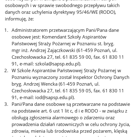
osobowych i w sprawie swobodnego przepływu takich
danych oraz uchylenia dyrektywy 95/46/WE (RODO),
informuję, że:
Administratorem przetwarzającym Pani/Pana dane
osobowe jest: Komendant Szkoły Aspirantów
Państwowej Straży Pożarnej w Poznaniu st. bryg.
mgr inż. Andrzej Zajączkowski (61-459 Poznań, ul.
Czechosłowacka 27, tel. 61 835 59 00, fax. 61 830 11
91, e-mail: szkola@sapsp.edu.pl).
W Szkole Aspirantów Państwowej Straży Pożarnej w
Poznaniu wyznaczony został Inspektor Ochrony Danych
bryg. Andrzej Wencka (61-459 Poznań, ul.
Czechosłowacka 27, tel. 61 835 59 05, fax. 61 830 11
91, e-mail: iod@sapsp.edu.pl).
Pani/Pana dane osobowe są przetwarzane na podstawie
na podstawie art. 6 ust 1 lit c, d i e RODO - w związku z
obsługą zgłoszenia alarmowego o zdarzeniu oraz
prowadzenia działań ratowniczych w celu ochrony życia,
zdrowia, mienia lub środowiska przed pożarem, klęską