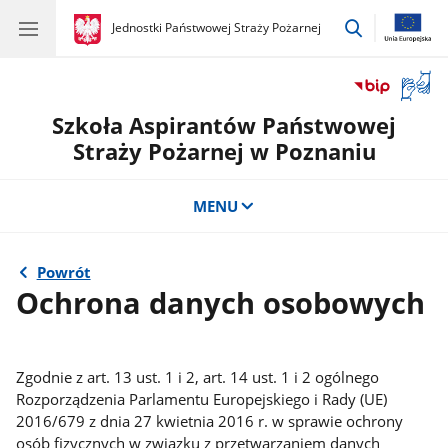
przejdź
gov.pl
Jednostki Państwowej Straży Pożarnej
gov.pl
Jednostki
do
Państwowej
wyszukiwar
Straży
Otwór
Pożarnej
okno
Szkoła Aspirantów Państwowej
z
tłuma
Straży Pożarnej w Poznaniu
języka
migow
MENU
Powrót
Ochrona danych osobowych
Zgodnie z art. 13 ust. 1 i 2, art. 14 ust. 1 i 2 ogólnego
Rozporządzenia Parlamentu Europejskiego i Rady (UE)
2016/679 z dnia 27 kwietnia 2016 r. w sprawie ochrony
osób fizycznych w związku z przetwarzaniem danych