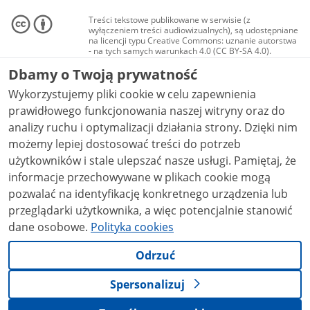
Treści tekstowe publikowane w serwisie (z
wyłączeniem treści audiowizualnych), są udostępniane
na licencji typu Creative Commons: uznanie autorstwa
- na tych samych warunkach 4.0 (CC BY-SA 4.0).
Materiały audiowizualne, w tym zdjęcia, materiały
Dbamy o Twoją prywatność
audio i wideo, są udostępniane na licencji typu
Creative Commons: uznanie autorstwa użycie
Wykorzystujemy pliki cookie w celu zapewnienia
niekomercyjne - bez utworów zależnych 4.0 (CC BY-
NC-ND 4.0), o ile nie jest to stwierdzone inaczej.
prawidłowego funkcjonowania naszej witryny oraz do
analizy ruchu i optymalizacji działania strony. Dzięki nim
możemy lepiej dostosować treści do potrzeb
użytkowników i stale ulepszać nasze usługi. Pamiętaj, że
informacje przechowywane w plikach cookie mogą
pozwalać na identyfikację konkretnego urządzenia lub
przeglądarki użytkownika, a więc potencjalnie stanowić
dane osobowe.
Polityka cookies
Odrzuć
Spersonalizuj