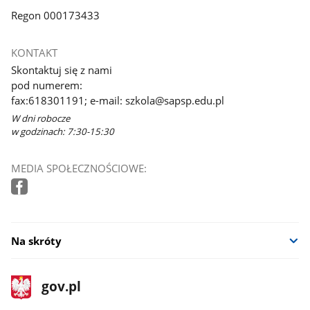
Regon 000173433
KONTAKT
Skontaktuj się z nami
pod numerem:
fax:618301191; e-mail: szkola@sapsp.edu.pl
W dni robocze
w godzinach: 7:30-15:30
MEDIA SPOŁECZNOŚCIOWE:
Na skróty
stopka
Strona
gov.pl
gov.pl
główna