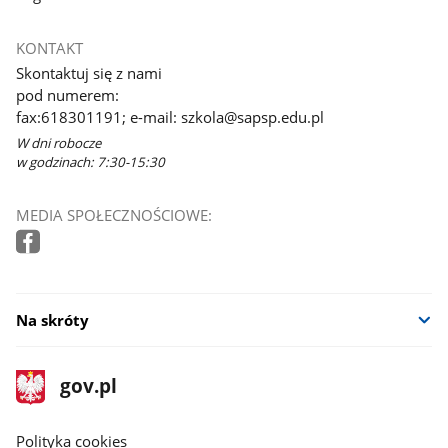
KONTAKT
Skontaktuj się z nami
pod numerem:
fax:618301191; e-mail: szkola@sapsp.edu.pl
W dni robocze
w godzinach: 7:30-15:30
MEDIA SPOŁECZNOŚCIOWE:
Na skróty
stopka
Strona
gov.pl
gov.pl
główna
gov.pl
Polityka cookies