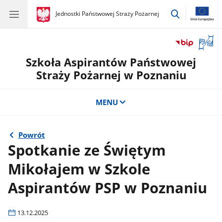
przejdź
gov.pl
Jednostki Państwowej Straży Pożarnej
gov.pl
Jednostki
do
Państwowej
wyszukiwar
Straży
Otwór
Pożarnej
okno
Szkoła Aspirantów Państwowej
z
tłuma
Straży Pożarnej w Poznaniu
języka
migow
MENU
Powrót
Spotkanie ze Świętym
Mikołajem w Szkole
Aspirantów PSP w Poznaniu
13.12.2025