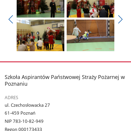
Pokaż
Pokaż
zdjęcie
zdjęcie
Pokaż
Poka
1
2
poprzednie
nest
z
z
zdjęcia
zdjęc
galerii.
galerii.
Pokaż
Pokaż
zdjęcie
zdjęcie
3
4
z
z
stopka
Szkoła Aspirantów Państwowej Straży Pożarnej w
galerii.
galerii.
Poznaniu
ADRES
ul. Czechosłowacka 27
61-459 Poznań
NIP 783-10-82-949
Regon 000173433