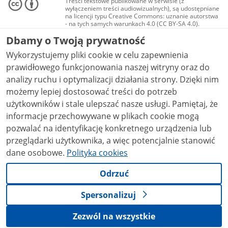
Treści tekstowe publikowane w serwisie (z
wyłączeniem treści audiowizualnych), są udostępniane
na licencji typu Creative Commons: uznanie autorstwa
- na tych samych warunkach 4.0 (CC BY-SA 4.0).
Materiały audiowizualne, w tym zdjęcia, materiały
Dbamy o Twoją prywatność
audio i wideo, są udostępniane na licencji typu
Creative Commons: uznanie autorstwa użycie
Wykorzystujemy pliki cookie w celu zapewnienia
niekomercyjne - bez utworów zależnych 4.0 (CC BY-
NC-ND 4.0), o ile nie jest to stwierdzone inaczej.
prawidłowego funkcjonowania naszej witryny oraz do
analizy ruchu i optymalizacji działania strony. Dzięki nim
możemy lepiej dostosować treści do potrzeb
użytkowników i stale ulepszać nasze usługi. Pamiętaj, że
informacje przechowywane w plikach cookie mogą
pozwalać na identyfikację konkretnego urządzenia lub
przeglądarki użytkownika, a więc potencjalnie stanowić
dane osobowe.
Polityka cookies
Odrzuć
Spersonalizuj
Zezwól na wszystkie