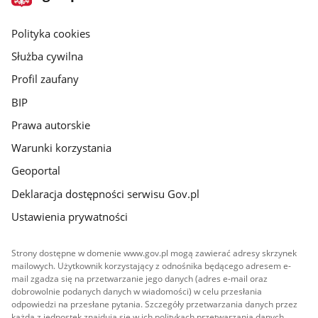
gov.pl
główna
gov.pl
Polityka cookies
Służba cywilna
Profil zaufany
BIP
Prawa autorskie
Warunki korzystania
Geoportal
Deklaracja dostępności serwisu Gov.pl
Ustawienia prywatności
Strony dostępne w domenie www.gov.pl mogą zawierać adresy skrzynek
mailowych. Użytkownik korzystający z odnośnika będącego adresem e-
mail zgadza się na przetwarzanie jego danych (adres e-mail oraz
dobrowolnie podanych danych w wiadomości) w celu przesłania
odpowiedzi na przesłane pytania. Szczegóły przetwarzania danych przez
każdą z jednostek znajdują się w ich politykach przetwarzania danych