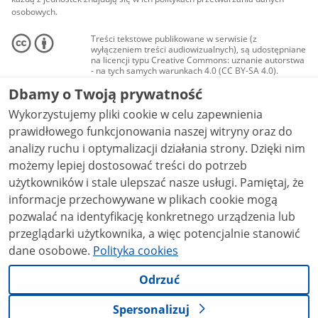
osobowych.
Treści tekstowe publikowane w serwisie (z
wyłączeniem treści audiowizualnych), są udostępniane
na licencji typu Creative Commons: uznanie autorstwa
- na tych samych warunkach 4.0 (CC BY-SA 4.0).
Materiały audiowizualne, w tym zdjęcia, materiały
Dbamy o Twoją prywatność
audio i wideo, są udostępniane na licencji typu
Creative Commons: uznanie autorstwa użycie
Wykorzystujemy pliki cookie w celu zapewnienia
niekomercyjne - bez utworów zależnych 4.0 (CC BY-
NC-ND 4.0), o ile nie jest to stwierdzone inaczej.
prawidłowego funkcjonowania naszej witryny oraz do
analizy ruchu i optymalizacji działania strony. Dzięki nim
możemy lepiej dostosować treści do potrzeb
użytkowników i stale ulepszać nasze usługi. Pamiętaj, że
informacje przechowywane w plikach cookie mogą
pozwalać na identyfikację konkretnego urządzenia lub
przeglądarki użytkownika, a więc potencjalnie stanowić
dane osobowe.
Polityka cookies
Odrzuć
Spersonalizuj