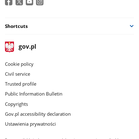
Shortcuts
footer
Main
gov.pl
gov.pl
site
Cookie policy
Civil service
Trusted profile
Public Information Bulletin
Copyrights
Gov.pl accessibility declaration
Ustawienia prywatności