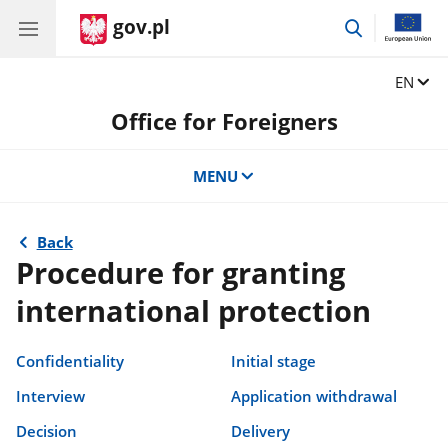
gov.pl
go
to
search
Change
EN
Office for Foreigners
MENU
Back
Procedure for granting
international protection
Confidentiality
Initial stage
Interview
Application withdrawal
Decision
Delivery