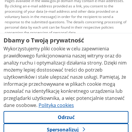
Pages available in the www.gov.pl domain may contain e-mail addresses.
By clicking an e-mail address provided as a link, you consent to the
processing of your data (e-mail address and other data provided on a
voluntary basis in the message) in order for the recipient to send a
response to the submitted questions. The details concerning processing of
personal data by each unit can be found in their respective policies
concerning the processing of personal data.
Dbamy o Twoją prywatność
All content published on this website is covered by a
Wykorzystujemy pliki cookie w celu zapewnienia
Creative Commons Attribution 3.0 PL
license, unless
stated otherwise.
prawidłowego funkcjonowania naszej witryny oraz do
analizy ruchu i optymalizacji działania strony. Dzięki nim
możemy lepiej dostosować treści do potrzeb
użytkowników i stale ulepszać nasze usługi. Pamiętaj, że
informacje przechowywane w plikach cookie mogą
pozwalać na identyfikację konkretnego urządzenia lub
przeglądarki użytkownika, a więc potencjalnie stanowić
dane osobowe.
Polityka cookies
Odrzuć
Spersonalizuj