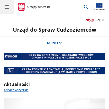
przejdź
gov.pl
Urzędy centralne
gov.pl
Urzędy
do
centralne
wyszukiwar
Zmień 
PL
Urząd do Spraw Cudzoziemców
MENU
Banner
mos
BANER
CUKR
Aktualności
zobacz wszystkie