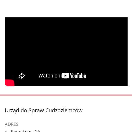
stopka
Urząd do Spraw Cudzoziemców
ADRES
ul. Koszykowa 16