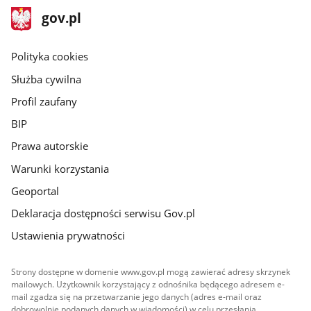
stopka
Strona
gov.pl
gov.pl
główna
gov.pl
Polityka cookies
Służba cywilna
Profil zaufany
BIP
Prawa autorskie
Warunki korzystania
Geoportal
Deklaracja dostępności serwisu Gov.pl
Ustawienia prywatności
Strony dostępne w domenie www.gov.pl mogą zawierać adresy skrzynek
mailowych. Użytkownik korzystający z odnośnika będącego adresem e-
mail zgadza się na przetwarzanie jego danych (adres e-mail oraz
dobrowolnie podanych danych w wiadomości) w celu przesłania