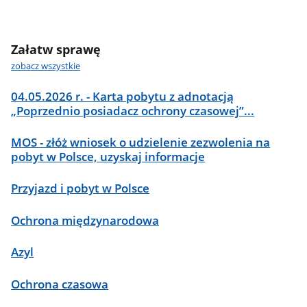
Załatw sprawę
zobacz wszystkie
04.05.2026 r. - Karta pobytu z adnotacją
„Poprzednio posiadacz ochrony czasowej”...
MOS - złóż wniosek o udzielenie zezwolenia na
pobyt w Polsce, uzyskaj informacje
Przyjazd i pobyt w Polsce
Ochrona międzynarodowa
Azyl
Ochrona czasowa