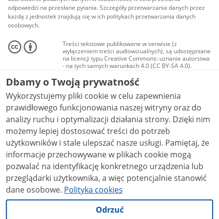
odpowiedzi na przesłane pytania. Szczegóły przetwarzania danych przez
każdą z jednostek znajdują się w ich politykach przetwarzania danych
osobowych.
Treści tekstowe publikowane w serwisie (z
wyłączeniem treści audiowizualnych), są udostępniane
na licencji typu Creative Commons: uznanie autorstwa
- na tych samych warunkach 4.0 (CC BY-SA 4.0).
Materiały audiowizualne, w tym zdjęcia, materiały
Dbamy o Twoją prywatność
audio i wideo, są udostępniane na licencji typu
Creative Commons: uznanie autorstwa użycie
Wykorzystujemy pliki cookie w celu zapewnienia
niekomercyjne - bez utworów zależnych 4.0 (CC BY-
NC-ND 4.0), o ile nie jest to stwierdzone inaczej.
prawidłowego funkcjonowania naszej witryny oraz do
analizy ruchu i optymalizacji działania strony. Dzięki nim
możemy lepiej dostosować treści do potrzeb
użytkowników i stale ulepszać nasze usługi. Pamiętaj, że
informacje przechowywane w plikach cookie mogą
pozwalać na identyfikację konkretnego urządzenia lub
przeglądarki użytkownika, a więc potencjalnie stanowić
dane osobowe.
Polityka cookies
Odrzuć