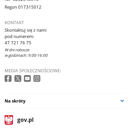
Regon 017315012
KONTAKT
Skontaktuj się z nami
pod numerem:
47 721 76 75
W dni robocze
w godzinach: 9:00-16:00
MEDIA SPOŁECZNOŚCIOWE:
Na skróty
stopka
Strona
gov.pl
gov.pl
główna