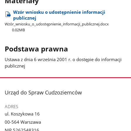
Materiały
Wzór wniosku o udostępnienie informacji
publicznej
Wzór​_wniosku​_o​_udostępnienie​_informacji​_publicznej.docx
0.02MB
Podstawa prawna
Ustawa z dnia 6 września 2001 r. o dostępie do informacji
publicznej
stopka
Urząd do Spraw Cudzoziemców
ADRES
ul. Koszykowa 16
00-564 Warszawa
NIP 5262548316