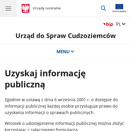
przejdź
gov.pl
Urzędy centralne
gov.pl
Urzędy
do
centralne
wyszukiwar
Zmień 
PL
Urząd do Spraw Cudzoziemców
MENU
Uzyskaj informację
publiczną
Zgodnie w ustawą z dnia 6 września 2001 r. o dostępie do
informacji publicznej każdej osobie przysługuje prawo do
uzyskania informacji o sprawach publicznych.
Wniosek o udostępnienie informacji publicznej można złożyć
korzystając z załączonego formularza.