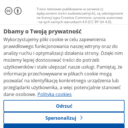
Treści tekstowe publikowane w serwisie (z
wyłączeniem treści audiowizualnych), są udostępniane
na licencji typu Creative Commons: uznanie autorstwa
- na tych samych warunkach 4.0 (CC BY-SA 4.0).
Materiały audiowizualne, w tym zdjęcia, materiały
Dbamy o Twoją prywatność
audio i wideo, są udostępniane na licencji typu
Creative Commons: uznanie autorstwa użycie
Wykorzystujemy pliki cookie w celu zapewnienia
niekomercyjne - bez utworów zależnych 4.0 (CC BY-
NC-ND 4.0), o ile nie jest to stwierdzone inaczej.
prawidłowego funkcjonowania naszej witryny oraz do
analizy ruchu i optymalizacji działania strony. Dzięki nim
możemy lepiej dostosować treści do potrzeb
użytkowników i stale ulepszać nasze usługi. Pamiętaj, że
informacje przechowywane w plikach cookie mogą
pozwalać na identyfikację konkretnego urządzenia lub
przeglądarki użytkownika, a więc potencjalnie stanowić
dane osobowe.
Polityka cookies
Odrzuć
Spersonalizuj