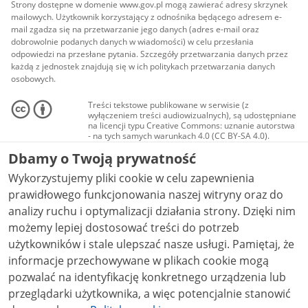
Strony dostępne w domenie www.gov.pl mogą zawierać adresy skrzynek
mailowych. Użytkownik korzystający z odnośnika będącego adresem e-
mail zgadza się na przetwarzanie jego danych (adres e-mail oraz
dobrowolnie podanych danych w wiadomości) w celu przesłania
odpowiedzi na przesłane pytania. Szczegóły przetwarzania danych przez
każdą z jednostek znajdują się w ich politykach przetwarzania danych
osobowych.
Treści tekstowe publikowane w serwisie (z
wyłączeniem treści audiowizualnych), są udostępniane
na licencji typu Creative Commons: uznanie autorstwa
- na tych samych warunkach 4.0 (CC BY-SA 4.0).
Materiały audiowizualne, w tym zdjęcia, materiały
Dbamy o Twoją prywatność
audio i wideo, są udostępniane na licencji typu
Creative Commons: uznanie autorstwa użycie
Wykorzystujemy pliki cookie w celu zapewnienia
niekomercyjne - bez utworów zależnych 4.0 (CC BY-
NC-ND 4.0), o ile nie jest to stwierdzone inaczej.
prawidłowego funkcjonowania naszej witryny oraz do
analizy ruchu i optymalizacji działania strony. Dzięki nim
możemy lepiej dostosować treści do potrzeb
użytkowników i stale ulepszać nasze usługi. Pamiętaj, że
informacje przechowywane w plikach cookie mogą
pozwalać na identyfikację konkretnego urządzenia lub
przeglądarki użytkownika, a więc potencjalnie stanowić