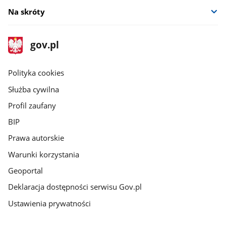
Na skróty
stopka
Strona
gov.pl
gov.pl
główna
gov.pl
Polityka cookies
Służba cywilna
Profil zaufany
BIP
Prawa autorskie
Warunki korzystania
Geoportal
Deklaracja dostępności serwisu Gov.pl
Ustawienia prywatności