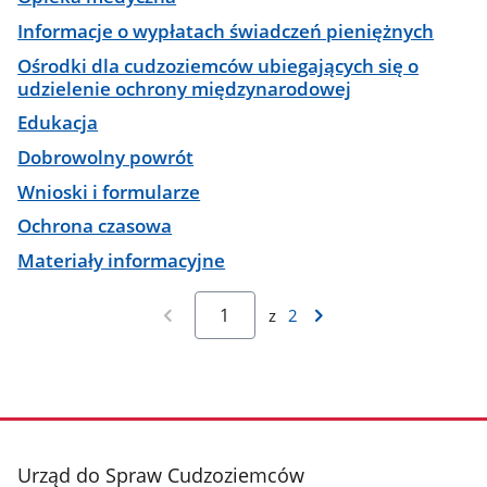
Informacje o wypłatach świadczeń pieniężnych
Ośrodki dla cudzoziemców ubiegających się o
udzielenie ochrony międzynarodowej
Edukacja
Dobrowolny powrót
Wnioski i formularze
Ochrona czasowa
Materiały informacyjne
z
2
stopka
Urząd do Spraw Cudzoziemców