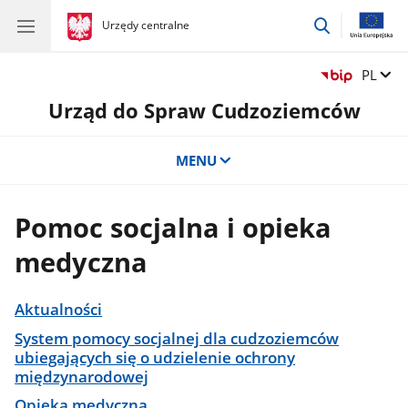
przejdź
gov.pl
Urzędy centralne
gov.pl
Urzędy
do
centralne
wyszukiwar
Zmień 
PL
Urząd do Spraw Cudzoziemców
MENU
Pomoc socjalna i opieka
medyczna
Aktualności
System pomocy socjalnej dla cudzoziemców
ubiegających się o udzielenie ochrony
międzynarodowej
Opieka medyczna