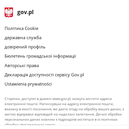
нижній
Головна
gov.pl
колонтитул
сторінка
gov.pl
gov.pl
Політика Cookie
державна служба
довірений профіль
Бюлетень громадської інформації
Авторські права
Декларація доступності сервісу Gov.pl
Ustawienia prywatności
Сторінки, доступні в домені www.gov.pl, можуть містити адреси
електронної пошти. Натиснувши на адресу електронної пошти,
вказану в якості посилання, ви даєте згоду на обробку ваших даних, з
метою відправки відповідей на надіслані запитання. Деталі обробки
персональних даних кожним з підрозділів містяться в їх політиках
обробки персональних даних.