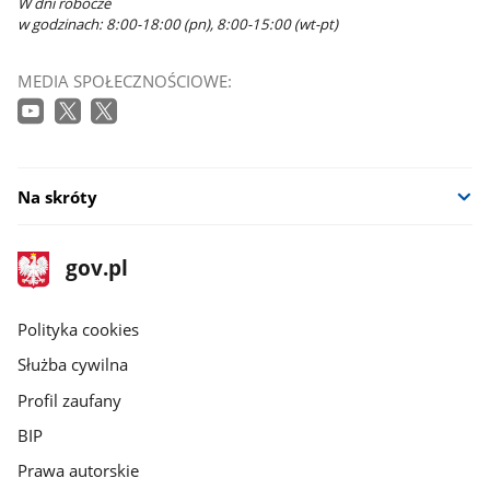
W dni robocze
w godzinach: 8:00-18:00 (pn), 8:00-15:00 (wt-pt)
MEDIA SPOŁECZNOŚCIOWE:
Na skróty
stopka
Strona
gov.pl
gov.pl
główna
gov.pl
Polityka cookies
Służba cywilna
Profil zaufany
BIP
Prawa autorskie