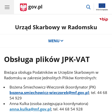
gov.pl
przejdź
do
wyszukiwar
Urząd Skarbowy w Radomsku
MENU
Obsługa plików JPK-VAT
Bieżąca obsługa Podatników w Urzędzie Skarbowym w
Radomsku w zakresie Jednolitych Plików Kontrolnych:
Bożena Śmiechowicz-Wieczorek (koordynator JPK)
bozena.smiechowicz-wieczorek@mf.gov.pl
; tel. 44 68
54 929
Anna Kulka (osoba zastępująca koordynatora)
anna.kulka@mf.gov.pl
; tel. 44 68 54 928