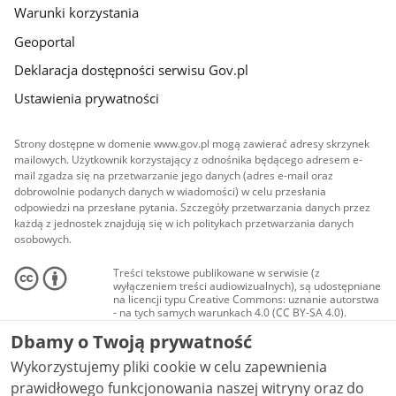
Warunki korzystania
Geoportal
Deklaracja dostępności serwisu Gov.pl
Ustawienia prywatności
Strony dostępne w domenie www.gov.pl mogą zawierać adresy skrzynek
mailowych. Użytkownik korzystający z odnośnika będącego adresem e-
mail zgadza się na przetwarzanie jego danych (adres e-mail oraz
dobrowolnie podanych danych w wiadomości) w celu przesłania
odpowiedzi na przesłane pytania. Szczegóły przetwarzania danych przez
każdą z jednostek znajdują się w ich politykach przetwarzania danych
osobowych.
Treści tekstowe publikowane w serwisie (z
wyłączeniem treści audiowizualnych), są udostępniane
na licencji typu Creative Commons: uznanie autorstwa
- na tych samych warunkach 4.0 (CC BY-SA 4.0).
Materiały audiowizualne, w tym zdjęcia, materiały
Dbamy o Twoją prywatność
audio i wideo, są udostępniane na licencji typu
Creative Commons: uznanie autorstwa użycie
Wykorzystujemy pliki cookie w celu zapewnienia
niekomercyjne - bez utworów zależnych 4.0 (CC BY-
NC-ND 4.0), o ile nie jest to stwierdzone inaczej.
prawidłowego funkcjonowania naszej witryny oraz do