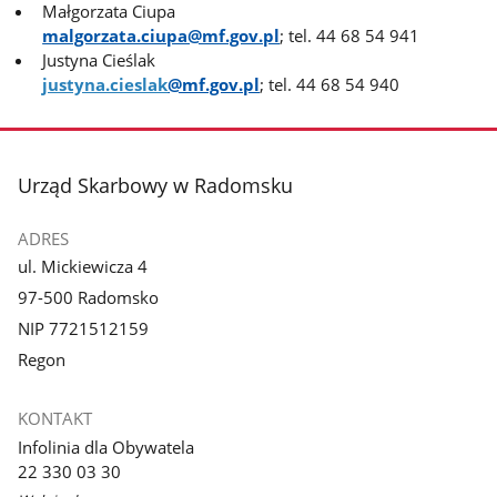
Małgorzata Ciupa
malgorzata.ciupa@mf.gov.pl
; tel. 44 68 54 941
Justyna Cieślak
justyna.cieslak
@mf.gov.pl
; tel. 44 68 54 940
stopka
Urząd Skarbowy w Radomsku
ADRES
ul. Mickiewicza 4
97-500 Radomsko
NIP 7721512159
Regon
KONTAKT
Infolinia dla Obywatela
22 330 03 30