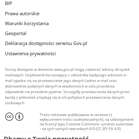
BIP
Prawa autorskie
Warunki korzystania
Geoportal
Deklaracja dostępności serwisu Gov.pl
Ustawienia prywatności
Strony dostępne w domenie www.gov.pl mogą zawierać adresy skrzynek
mailowych. Użytkownik korzystający z odnośnika będącego adresem e-
mail zgadza się na przetwarzanie jego danych (adres e-mail oraz
dobrowolnie podanych danych w wiadomości) w celu przesłania
odpowiedzi na przesłane pytania. Szczegóły przetwarzania danych przez
każdą z jednostek znajdują się w ich politykach przetwarzania danych
osobowych.
Treści tekstowe publikowane w serwisie (z
wyłączeniem treści audiowizualnych), są udostępniane
na licencji typu Creative Commons: uznanie autorstwa
- na tych samych warunkach 4.0 (CC BY-SA 4.0).
Materiały audiowizualne, w tym zdjęcia, materiały
Dbamy o Twoją prywatność
audio i wideo, są udostępniane na licencji typu