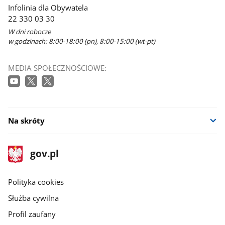
Infolinia dla Obywatela
22 330 03 30
W dni robocze
w godzinach: 8:00-18:00 (pn), 8:00-15:00 (wt-pt)
MEDIA SPOŁECZNOŚCIOWE:
Na skróty
stopka
Strona
gov.pl
gov.pl
główna
gov.pl
Polityka cookies
Służba cywilna
Profil zaufany