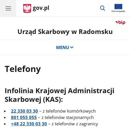
gov.pl
przejdź
do
wyszukiwar
Urząd Skarbowy w Radomsku
MENU
Telefony
Infolinia Krajowej Administracji
Skarbowej (KAS):
22 330 03 30
– z telefonów komórkowych
801 055 055
– z telefonów stacjonarnych
+48 22 330 03 30
– z telefonów z zagranicy