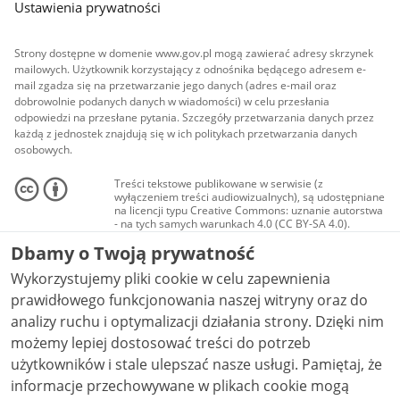
Ustawienia prywatności
Strony dostępne w domenie www.gov.pl mogą zawierać adresy skrzynek
mailowych. Użytkownik korzystający z odnośnika będącego adresem e-
mail zgadza się na przetwarzanie jego danych (adres e-mail oraz
dobrowolnie podanych danych w wiadomości) w celu przesłania
odpowiedzi na przesłane pytania. Szczegóły przetwarzania danych przez
każdą z jednostek znajdują się w ich politykach przetwarzania danych
osobowych.
Treści tekstowe publikowane w serwisie (z
wyłączeniem treści audiowizualnych), są udostępniane
na licencji typu Creative Commons: uznanie autorstwa
- na tych samych warunkach 4.0 (CC BY-SA 4.0).
Materiały audiowizualne, w tym zdjęcia, materiały
Dbamy o Twoją prywatność
audio i wideo, są udostępniane na licencji typu
Creative Commons: uznanie autorstwa użycie
Wykorzystujemy pliki cookie w celu zapewnienia
niekomercyjne - bez utworów zależnych 4.0 (CC BY-
NC-ND 4.0), o ile nie jest to stwierdzone inaczej.
prawidłowego funkcjonowania naszej witryny oraz do
analizy ruchu i optymalizacji działania strony. Dzięki nim
możemy lepiej dostosować treści do potrzeb
użytkowników i stale ulepszać nasze usługi. Pamiętaj, że
informacje przechowywane w plikach cookie mogą