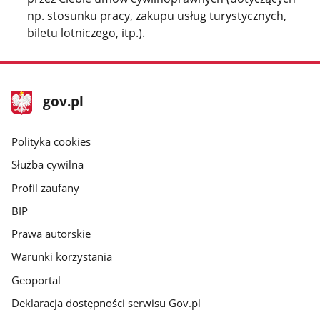
np. stosunku pracy, zakupu usług turystycznych,
biletu lotniczego, itp.).
stopka
Strona
gov.pl
gov.pl
główna
gov.pl
Polityka cookies
Służba cywilna
Profil zaufany
BIP
Prawa autorskie
Warunki korzystania
Geoportal
Deklaracja dostępności serwisu Gov.pl