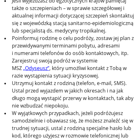
Jeśli wyjeżdżasz do egzotycznych krajów pamiętaj
także o szczepieniach – w sprawie szczegółowej i
aktualnej informacji dotyczącej szczepień skontaktuj
się z wojewódzką stacją sanitarno-epidemiologiczną
lub specjalistą ds. medycyny tropikalnej.
Poinformuj rodzinę o celu podróży, zostaw jej plan z
przewidywanymi terminami pobytu, adresami
i numerami telefonów do osób kontaktowych, itp.
Zarejestruj swoją podróż w systemie
MSZ
„Odyseusz”
, który umożliwi kontakt z Tobą w
razie wystąpienia sytuacji kryzysowej.
Utrzymuj kontakt z rodziną (telefon, e-mail, SMS).
Ustal przed wyjazdem w jakich okresach i na jak
długo mogą wystąpić przerwy w kontaktach, tak aby
nie wzbudzać niepokoju.
W wyjątkowych przypadkach, jeżeli podróżujesz
samodzielnie i obawiasz się, że możesz znaleźć się w
trudnej sytuacji, ustal z rodziną specjalne hasło lub
kod, którego użyjesz w rozmowie telefonicznej lub