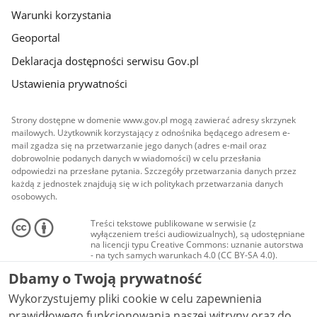
Warunki korzystania
Geoportal
Deklaracja dostępności serwisu Gov.pl
Ustawienia prywatności
Strony dostępne w domenie www.gov.pl mogą zawierać adresy skrzynek
mailowych. Użytkownik korzystający z odnośnika będącego adresem e-
mail zgadza się na przetwarzanie jego danych (adres e-mail oraz
dobrowolnie podanych danych w wiadomości) w celu przesłania
odpowiedzi na przesłane pytania. Szczegóły przetwarzania danych przez
każdą z jednostek znajdują się w ich politykach przetwarzania danych
osobowych.
Treści tekstowe publikowane w serwisie (z
wyłączeniem treści audiowizualnych), są udostępniane
na licencji typu Creative Commons: uznanie autorstwa
- na tych samych warunkach 4.0 (CC BY-SA 4.0).
Materiały audiowizualne, w tym zdjęcia, materiały
Dbamy o Twoją prywatność
audio i wideo, są udostępniane na licencji typu
Creative Commons: uznanie autorstwa użycie
Wykorzystujemy pliki cookie w celu zapewnienia
niekomercyjne - bez utworów zależnych 4.0 (CC BY-
NC-ND 4.0), o ile nie jest to stwierdzone inaczej.
prawidłowego funkcjonowania naszej witryny oraz do