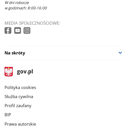
W dni robocze
w godzinach: 8:00-16:00
MEDIA SPOŁECZNOŚCIOWE:
Na skróty
stopka
Strona
gov.pl
gov.pl
główna
gov.pl
Polityka cookies
Służba cywilna
Profil zaufany
BIP
Prawa autorskie