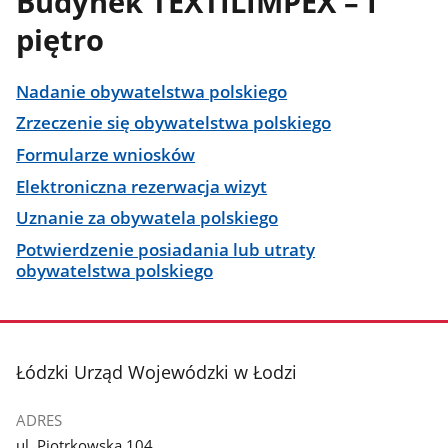
Budynek TEXTILIMPEX – I
piętro
Nadanie obywatelstwa polskiego
Zrzeczenie się obywatelstwa polskiego
Formularze wniosków
Elektroniczna rezerwacja wizyt
Uznanie za obywatela polskiego
Potwierdzenie posiadania lub utraty
obywatelstwa polskiego
stopka
Łódzki Urząd Wojewódzki w Łodzi
ADRES
ul. Piotrkowska 104