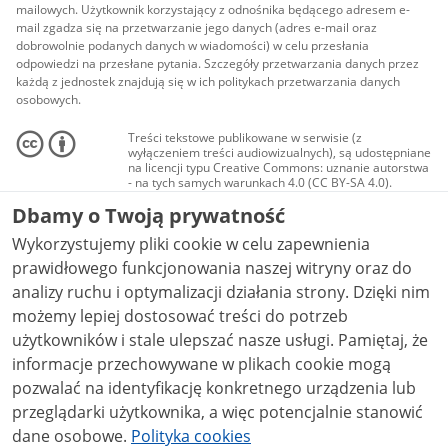
mailowych. Użytkownik korzystający z odnośnika będącego adresem e-
mail zgadza się na przetwarzanie jego danych (adres e-mail oraz
dobrowolnie podanych danych w wiadomości) w celu przesłania
odpowiedzi na przesłane pytania. Szczegóły przetwarzania danych przez
każdą z jednostek znajdują się w ich politykach przetwarzania danych
osobowych.
Treści tekstowe publikowane w serwisie (z
wyłączeniem treści audiowizualnych), są udostępniane
na licencji typu Creative Commons: uznanie autorstwa
- na tych samych warunkach 4.0 (CC BY-SA 4.0).
Materiały audiowizualne, w tym zdjęcia, materiały
Dbamy o Twoją prywatność
audio i wideo, są udostępniane na licencji typu
Creative Commons: uznanie autorstwa użycie
Wykorzystujemy pliki cookie w celu zapewnienia
niekomercyjne - bez utworów zależnych 4.0 (CC BY-
NC-ND 4.0), o ile nie jest to stwierdzone inaczej.
prawidłowego funkcjonowania naszej witryny oraz do
analizy ruchu i optymalizacji działania strony. Dzięki nim
możemy lepiej dostosować treści do potrzeb
użytkowników i stale ulepszać nasze usługi. Pamiętaj, że
informacje przechowywane w plikach cookie mogą
pozwalać na identyfikację konkretnego urządzenia lub
przeglądarki użytkownika, a więc potencjalnie stanowić
dane osobowe.
Polityka cookies