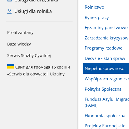
Rolnictwo
Usługi dla rolnika
Rynek pracy
Egzaminy państwowe
Profil zaufany
Zarządzanie kryzysow
Baza wiedzy
Programy rządowe
Serwis Służby Cywilnej
Decyzje - stan spraw
Сайт для громадян України
Niepełnosprawność
–
Serwis dla obywateli Ukrainy
Współpraca zagranicz
Polityka Społeczna
Fundusz Azylu, Migracji
(FAMI)
Ekonomia społeczna
Projekty Europejskie