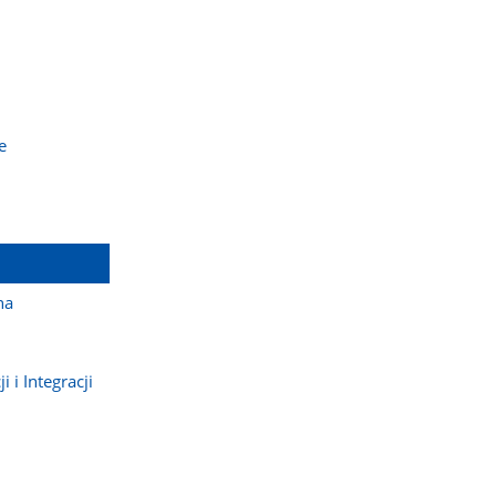
e
na
 i Integracji