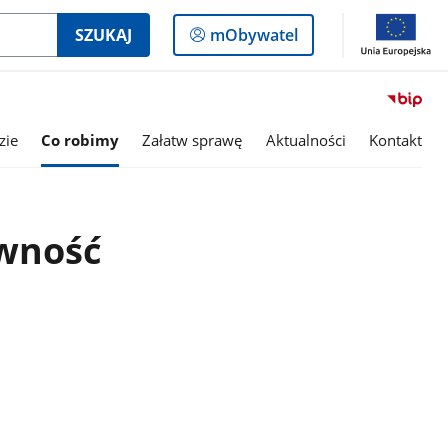
Logowanie
SZUKAJ
mObywatel
do
panelu
zie
Co robimy
Załatw sprawę
Aktualności
Kontakt
wność