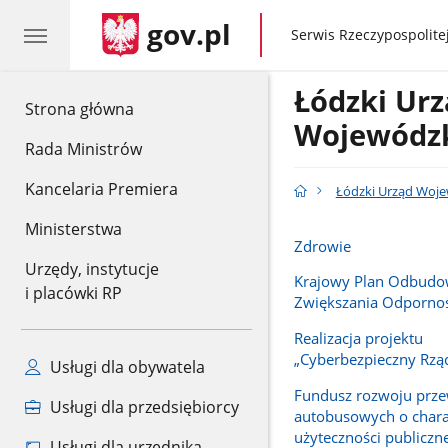
gov.pl
gov.pl
Serwis Rzeczypospolitej
Łódzki Ur
gov.pl
Strona główna
Wojewódzk
Rada Ministrów
Kancelaria Premiera
Łódzki Urząd Woje
Ministerstwa
Zdrowie
Urzędy, instytucje
Krajowy Plan Odbudo
i placówki RP
Zwiększania Odpornoś
Realizacja projektu
„Cyberbezpieczny Rzą
Usługi dla obywatela
Fundusz rozwoju prz
Usługi dla przedsiębiorcy
autobusowych o chara
użyteczności publiczne
Usługi dla urzędnika