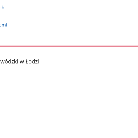
ch
jami
ewódzki w Łodzi