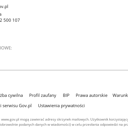
v.pl
a
22 500 107
IOWE:
użba cywilna
Profil zaufany
BIP
Prawa autorskie
Warunki
i serwisu Gov.pl
Ustawienia prywatności
 www.gov.pl mogą zawierać adresy skrzynek mailowych. Użytkownik korzystający
dobrowolnie podanych danych w wiadomości) w celu przesłania odpowiedzi na prz