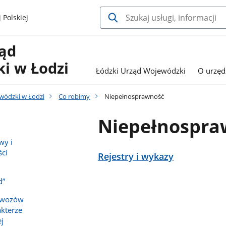
 Polskiej
ząd
i w Łodzi
Łódzki Urząd Wojewódzki
O urzęd
wódzki w Łodzi
Co robimy
Niepełnosprawność
Niepełnospra
wy i
ci
Rejestry i wykazy
d”
ewozów
kterze
j