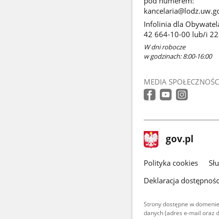
pod numerem:
kancelaria@lodz.uw.go
Infolinia dla Obywatel
42 664-10-00 lub/i 2
W dni robocze
w godzinach: 8:00-16:00
MEDIA SPOŁECZNOŚC
stopka
Strona
gov.pl
gov.pl
główna
gov.pl
Polityka cookies
Sł
Deklaracja dostępnośc
Strony dostępne w domenie
danych (adres e-mail oraz 