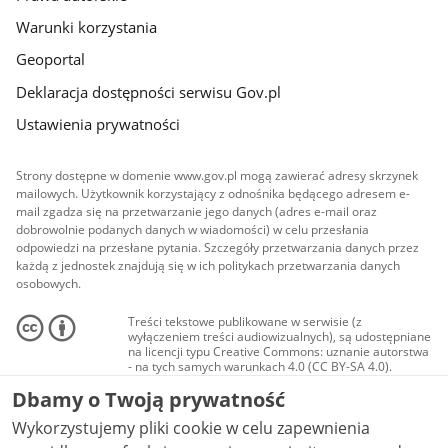
Warunki korzystania
Geoportal
Deklaracja dostępności serwisu Gov.pl
Ustawienia prywatności
Strony dostępne w domenie www.gov.pl mogą zawierać adresy skrzynek
mailowych. Użytkownik korzystający z odnośnika będącego adresem e-
mail zgadza się na przetwarzanie jego danych (adres e-mail oraz
dobrowolnie podanych danych w wiadomości) w celu przesłania
odpowiedzi na przesłane pytania. Szczegóły przetwarzania danych przez
każdą z jednostek znajdują się w ich politykach przetwarzania danych
osobowych.
Treści tekstowe publikowane w serwisie (z
wyłączeniem treści audiowizualnych), są udostępniane
na licencji typu Creative Commons: uznanie autorstwa
- na tych samych warunkach 4.0 (CC BY-SA 4.0).
Materiały audiowizualne, w tym zdjęcia, materiały
Dbamy o Twoją prywatność
audio i wideo, są udostępniane na licencji typu
Creative Commons: uznanie autorstwa użycie
Wykorzystujemy pliki cookie w celu zapewnienia
niekomercyjne - bez utworów zależnych 4.0 (CC BY-
NC-ND 4.0), o ile nie jest to stwierdzone inaczej.