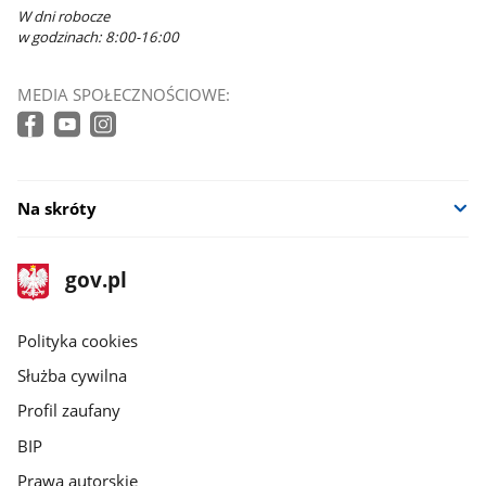
W dni robocze
w godzinach: 8:00-16:00
MEDIA SPOŁECZNOŚCIOWE:
Na skróty
stopka
Strona
gov.pl
gov.pl
główna
gov.pl
Polityka cookies
Służba cywilna
Profil zaufany
BIP
Prawa autorskie