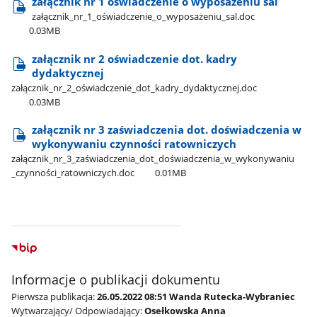
załącznik nr 1 oświadczenie o wyposażeniu sal
załącznik​_nr​_1​_oświadczenie​_o​_wyposażeniu​_sal.doc
0.03MB
załącznik nr 2 oświadczenie dot. kadry
dydaktycznej
załącznik​_nr​_2​_oświadczenie​_dot​_kadry​_dydaktycznej.doc
0.03MB
załącznik nr 3 zaświadczenia dot. doświadczenia w
wykonywaniu czynności ratowniczych
załącznik​_nr​_3​_zaświadczenia​_dot​_doświadczenia​_w​_wykonywaniu​
_czynności​_ratowniczych.doc
0.01MB
Informacje o publikacji dokumentu
Pierwsza publikacja:
26.05.2022 08:51 Wanda Rutecka-Wybraniec
Wytwarzający/ Odpowiadający:
Osełkowska Anna