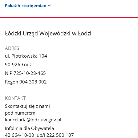
Pokaż historię zmian
stopka
Łódzki Urząd Wojewódzki w Łodzi
ADRES
ul. Piotrkowska 104
90-926 Łódź
NIP 725-10-28-465
Regon 004 308 002
KONTAKT
Skontaktuj się z nami
pod numerem:
kancelaria@lodz.uw.gov.pl
Infolinia dla Obywatela
42 664-10-00 lub/i 222 500 107