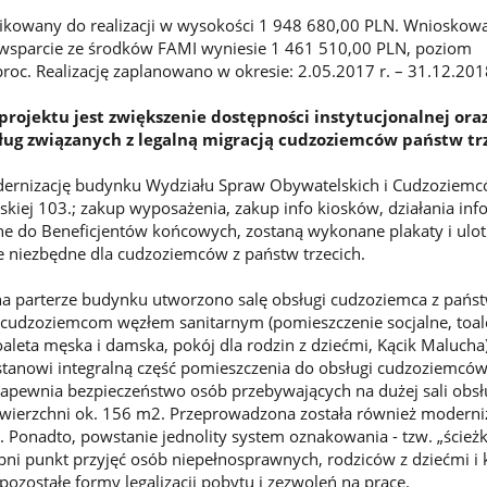
ifikowany do realizacji w wysokości 1 948 680,00 PLN. Wnioskow
sparcie ze środków FAMI wyniesie 1 461 510,00 PLN, poziom
roc. Realizację zaplanowano w okresie: 2.05.2017 r. – 31.12.2018
ojektu jest zwiększenie dostępności instytucjonalnej ora
ug związanych z legalną migracją cudzoziemców państw trz
dernizację budynku Wydziału Spraw Obywatelskich i Cudzoziem
skiej 103.; zakup wyposażenia, zakup info kiosków, działania inf
e do Beneficjentów końcowych, zostaną wykonane plakaty i ulot
e niezbędne dla cudzoziemców z państw trzecich.
a parterze budynku utworzono salę obsługi cudzoziemca z państ
udzoziemcom węzłem sanitarnym (pomieszczenie socjalne, toale
aleta męska i damska, pokój dla rodzin z dziećmi, Kącik Malucha
stanowi integralną część pomieszczenia do obsługi cudzoziemcó
apewnia bezpieczeństwo osób przebywających na dużej sali obsł
powierzchni ok. 156 m2. Przeprowadzona została również moderniz
ej. Ponadto, powstanie jednolity system oznakowania - tzw. „ścież
ębni punkt przyjęć osób niepełnosprawnych, rodziców z dziećmi i 
pozostałe formy legalizacji pobytu i zezwoleń na pracę.