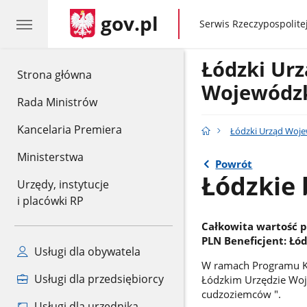
gov.pl
gov.pl
Serwis Rzeczypospolitej
Łódzki Ur
gov.pl
Strona główna
Wojewódzk
Rada Ministrów
Kancelaria Premiera
Łódzki Urząd Woje
Ministerstwa
Powrót
Łódzkie 
Urzędy, instytucje
i placówki RP
Całkowita wartość p
PLN Beneficjent: Łó
Usługi dla obywatela
W ramach Programu Kra
Usługi dla przedsiębiorcy
Łódzkim Urzędzie Woje
cudzoziemców ".
Usługi dla urzędnika