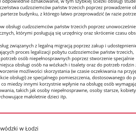
 odpowiednie oznakowanie, w tym szybkiej ścieżki obsługi stud
eczeństwa cudzoziemców państw trzecich poprzez prowadzenie o
parterze budynku, z którego łatwo przeprowadzić (w razie potrze
w obsługi cudzoziemców państw trzecich poprzez unowocześnie
cznych, którymi posługują się urzędnicy oraz skrócenie czasu obs
ług związanych z legalną migracją poprzez zakup i udostępnienie
ących proces legalizacji pobytu cudzoziemców państw trzecich,
 potrzeb osób niepełnosprawnych poprzez stworzenie specjalnie
ejsca obsługi osób na wózkach i toalety oraz do potrzeb rodzin 
worzenie możliwości skorzystania (w czasie oczekiwania na przyję
akcie obsługi) ze specjalnego pomieszczenia, dostosowanego do p
a co miedzy innymi korzystnie wpłynie na obsługę osób wymagaj
owania, takich jak osoby niepełnosprawne, osoby starsze, kobiety
howujące małoletnie dzieci itp.
ewódzki w Łodzi