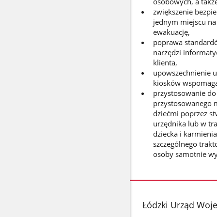
osobowych, a także
zwiększenie bezpi
jednym miejscu na 
ewakuację,
poprawa standardó
narzędzi informaty
klienta,
upowszechnienie us
kiosków wspomagaj
przystosowanie do
przystosowanego mi
dziećmi poprzez st
urzędnika lub w tr
dziecka i karmieni
szczególnego trakt
osoby samotnie wyc
stopka
Łódzki Urząd Woj