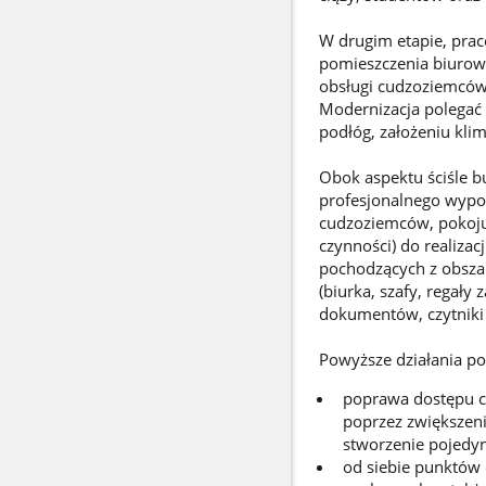
W drugim etapie, prac
pomieszczenia biurow
obsługi cudzoziemców
Modernizacja polegać
podłóg, założeniu klim
Obok aspektu ściśle 
profesjonalnego wypos
cudzoziemców, pokoju
czynności) do realizac
pochodzących z obsza
(biurka, szafy, regały
dokumentów, czytniki l
Powyższe działania po
poprawa dostępu cu
poprzez zwiększeni
stworzenie pojedy
od siebie punktów