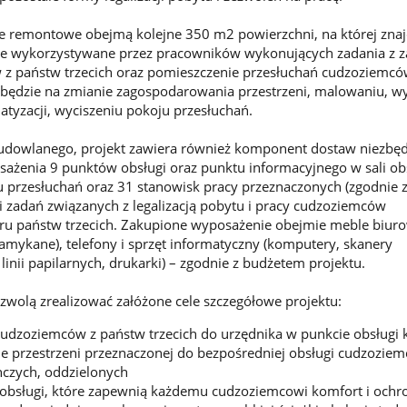
e remontowe obejmą kolejne 350 m2 powierzchni, na której znaj
e wykorzystywane przez pracowników wykonujących zadania z z
 z państw trzecich oraz pomieszczenie przesłuchań cudzoziemcó
 będzie na zmianie zagospodarowania przestrzeni, malowaniu, w
atyzacji, wyciszeniu pokoju przesłuchań.
budowlanego, projekt zawiera również komponent dostaw niezbę
ażenia 9 punktów obsługi oraz punktu informacyjnego w sali ob
 przesłuchań oraz 31 stanowisk pracy przeznaczonych (zgodnie 
ji zadań związanych z legalizacją pobytu i pracy cudzoziemców
ru państw trzecich. Zakupione wyposażenie obejmie meble biur
 zamykane), telefony i sprzęt informatyczny (komputery, skanery
inii papilarnych, drukarki) – zgodnie z budżetem projektu.
zwolą zrealizować załóżone cele szczegółowe projektu:
dzoziemców z państw trzecich do urzędnika w punkcie obsługi k
e przestrzeni przeznaczonej do bezpośredniej obsługi cudzozie
nczych, oddzielonych
 obsługi, które zapewnią każdemu cudzoziemcowi komfort i ochr