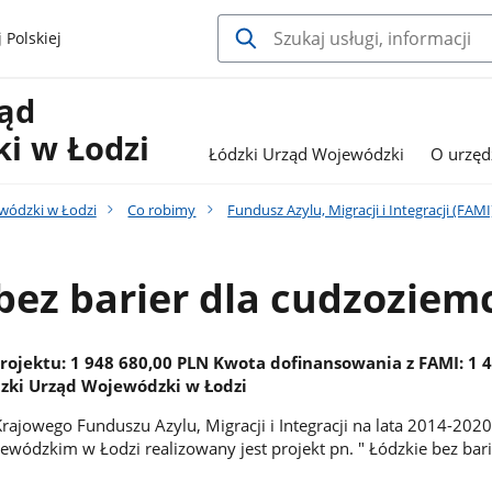
 Polskiej
ząd
i w Łodzi
Łódzki Urząd Wojewódzki
O urzęd
wódzki w Łodzi
Co robimy
Fundusz Azylu, Migracji i Integracji (FAMI
bez barier dla cudzozie
rojektu: 1 948 680,00 PLN Kwota dofinansowania z FAMI: 1 
dzki Urząd Wojewódzki w Łodzi
jowego Funduszu Azylu, Migracji i Integracji na lata 2014-202
wódzkim w Łodzi realizowany jest projekt pn. " Łódzkie bez bari