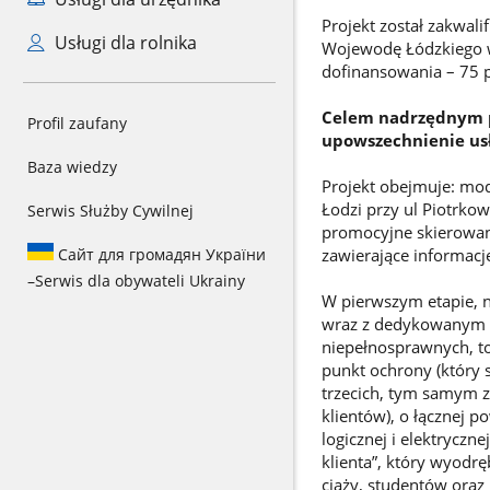
Projekt został zakwal
Usługi dla rolnika
Wojewodę Łódzkiego w
dofinansowania – 75 p
Celem nadrzędnym pr
Profil zaufany
upowszechnienie usł
Baza wiedzy
Projekt obejmuje: mo
Łodzi przy ul Piotrkow
Serwis Służby Cywilnej
promocyjne skierowan
Сайт для громадян України
zawierające informacj
–
Serwis dla obywateli Ukrainy
W pierwszym etapie, n
wraz z dedykowanym c
niepełnosprawnych, to
punkt ochrony (który 
trzecich, tym samym z
klientów), o łącznej 
logicznej i elektryczn
klienta”, który wyodr
ciąży, studentów oraz 