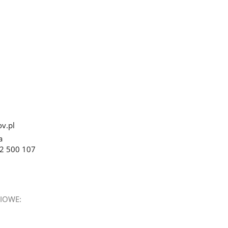
v.pl
a
22 500 107
IOWE: