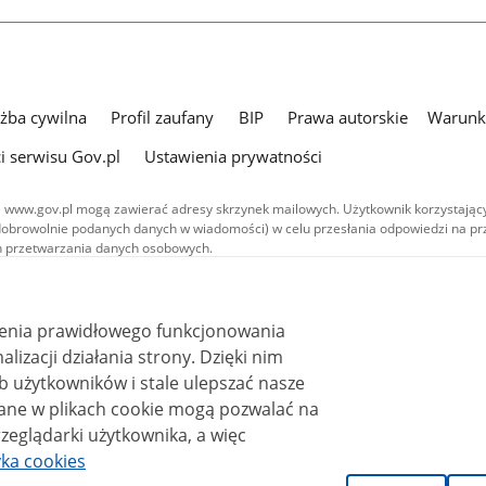
użba cywilna
Profil zaufany
BIP
Prawa autorskie
Warunki
i serwisu Gov.pl
Ustawienia prywatności
 www.gov.pl mogą zawierać adresy skrzynek mailowych. Użytkownik korzystający
dobrowolnie podanych danych w wiadomości) w celu przesłania odpowiedzi na prz
ach przetwarzania danych osobowych.
we publikowane w serwisie (z wyłączeniem treści audiowizualnych), są
 na licencji typu Creative Commons: uznanie autorstwa - na tych samych
 (CC BY-SA 4.0). Materiały audiowizualne, w tym zdjęcia, materiały audio i wideo
ienia prawidłowego funkcjonowania
ane na licencji typu Creative Commons: uznanie autorstwa użycie niekomercyjne 
i działania strony. Dzięki nim
ależnych 4.0 (CC BY-NC-ND 4.0), o ile nie jest to stwierdzone inaczej.
 użytkowników i stale ulepszać nasze
zeglądarki użytkownika, a więc
yka cookies