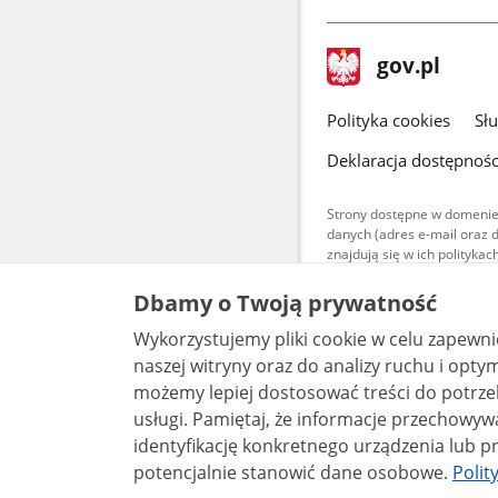
stopka
Strona
gov.pl
gov.pl
główna
gov.pl
Polityka cookies
Sł
Deklaracja dostępnośc
Strony dostępne w domenie
danych (adres e-mail oraz 
znajdują się w ich polityk
Treści teksto
Dbamy o Twoją prywatność
udostępniane
warunkach 4.0
Wykorzystujemy pliki cookie w celu zapewn
są udostępni
naszej witryny oraz do analizy ruchu i optymalizacj
bez utworów z
możemy lepiej dostosować treści do potrzeb
usługi. Pamiętaj, że informacje przechowywane w plikach cookie mogą pozwalać na
identyfikację konkretnego urządzenia lub pr
potencjalnie stanowić dane osobowe.
Polit