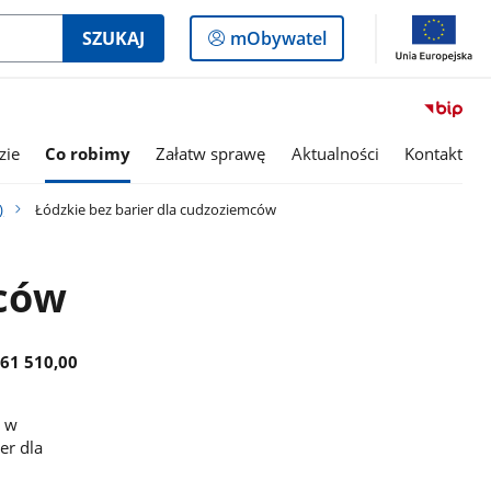
Logowanie
SZUKAJ
mObywatel
do
panelu
zie
Co robimy
Załatw sprawę
Aktualności
Kontakt
)
Łódzkie bez barier dla cudzoziemców
mców
461 510,00
0 w
er dla