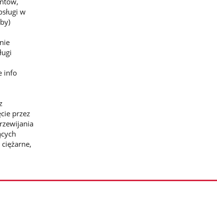
entów,
bsługi w
by)
nie
ługi
 info
z
cie przez
rzewijania
ących
 ciężarne,