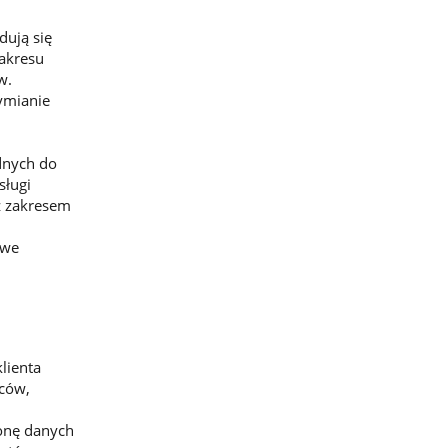
dują się
akresu
w.
ymianie
dnych do
sługi
z zakresem
owe
lienta
mców,
onę danych