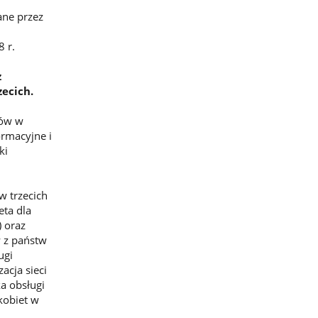
ane przez
 r.
z
ecich.
ców w
ormacyjne i
ki
w trzecich
ta dla
) oraz
w z państw
ugi
acja sieci
ka obsługi
kobiet w