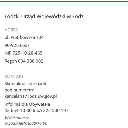
stopka
Łódzki Urząd Wojewódzki w Łodzi
ADRES
ul. Piotrkowska 104
90-926 Łódź
NIP 725-10-28-465
Regon 004 308 002
KONTAKT
Skontaktuj się z nami
pod numerem:
kancelaria@lodz.uw.gov.pl
Infolinia dla Obywatela
42 664-10-00 lub/i 222 500 107
W dni robocze
w godzinach: 8:00-16:00