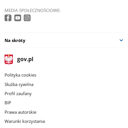
MEDIA SPOŁECZNOŚCIOWE:
Na skróty
stopka
Strona
gov.pl
gov.pl
główna
gov.pl
Polityka cookies
Służba cywilna
Profil zaufany
BIP
Prawa autorskie
Warunki korzystania