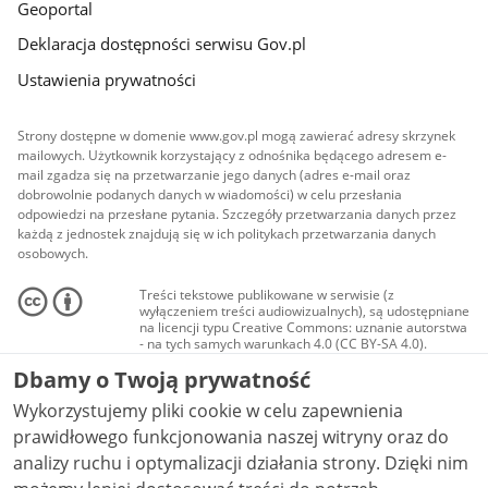
Geoportal
Deklaracja dostępności serwisu Gov.pl
Ustawienia prywatności
Strony dostępne w domenie www.gov.pl mogą zawierać adresy skrzynek
mailowych. Użytkownik korzystający z odnośnika będącego adresem e-
mail zgadza się na przetwarzanie jego danych (adres e-mail oraz
dobrowolnie podanych danych w wiadomości) w celu przesłania
odpowiedzi na przesłane pytania. Szczegóły przetwarzania danych przez
każdą z jednostek znajdują się w ich politykach przetwarzania danych
osobowych.
Treści tekstowe publikowane w serwisie (z
wyłączeniem treści audiowizualnych), są udostępniane
na licencji typu Creative Commons: uznanie autorstwa
- na tych samych warunkach 4.0 (CC BY-SA 4.0).
Materiały audiowizualne, w tym zdjęcia, materiały
Dbamy o Twoją prywatność
audio i wideo, są udostępniane na licencji typu
Creative Commons: uznanie autorstwa użycie
Wykorzystujemy pliki cookie w celu zapewnienia
niekomercyjne - bez utworów zależnych 4.0 (CC BY-
NC-ND 4.0), o ile nie jest to stwierdzone inaczej.
prawidłowego funkcjonowania naszej witryny oraz do
analizy ruchu i optymalizacji działania strony. Dzięki nim