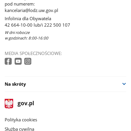
pod numerem:
kancelaria@lodz.uw.gov.pl
Infolinia dla Obywatela
42 664-10-00 lub/i 222 500 107
W dni robocze
w godzinach: 8:00-16:00
MEDIA SPOŁECZNOŚCIOWE:
Na skróty
stopka
Strona
gov.pl
gov.pl
główna
gov.pl
Polityka cookies
Służba cywilna