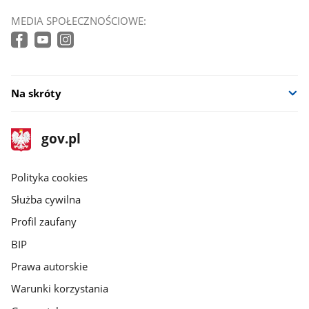
MEDIA SPOŁECZNOŚCIOWE:
Na skróty
stopka
Strona
gov.pl
gov.pl
główna
gov.pl
Polityka cookies
Służba cywilna
Profil zaufany
BIP
Prawa autorskie
Warunki korzystania