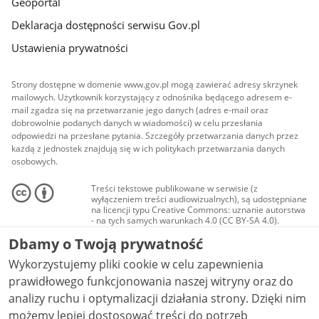
Geoportal
Deklaracja dostępności serwisu Gov.pl
Ustawienia prywatności
Strony dostępne w domenie www.gov.pl mogą zawierać adresy skrzynek
mailowych. Użytkownik korzystający z odnośnika będącego adresem e-
mail zgadza się na przetwarzanie jego danych (adres e-mail oraz
dobrowolnie podanych danych w wiadomości) w celu przesłania
odpowiedzi na przesłane pytania. Szczegóły przetwarzania danych przez
każdą z jednostek znajdują się w ich politykach przetwarzania danych
osobowych.
Treści tekstowe publikowane w serwisie (z
wyłączeniem treści audiowizualnych), są udostępniane
na licencji typu Creative Commons: uznanie autorstwa
- na tych samych warunkach 4.0 (CC BY-SA 4.0).
Materiały audiowizualne, w tym zdjęcia, materiały
Dbamy o Twoją prywatność
audio i wideo, są udostępniane na licencji typu
Creative Commons: uznanie autorstwa użycie
Wykorzystujemy pliki cookie w celu zapewnienia
niekomercyjne - bez utworów zależnych 4.0 (CC BY-
NC-ND 4.0), o ile nie jest to stwierdzone inaczej.
prawidłowego funkcjonowania naszej witryny oraz do
analizy ruchu i optymalizacji działania strony. Dzięki nim
możemy lepiej dostosować treści do potrzeb