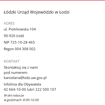
stopka
Łódzki Urząd Wojewódzki w Łodzi
ADRES
ul. Piotrkowska 104
90-926 Łódź
NIP 725-10-28-465
Regon 004 308 002
KONTAKT
Skontaktuj się z nami
pod numerem:
kancelaria@lodz.uw.gov.pl
Infolinia dla Obywatela
42 664-10-00 lub/i 222 500 107
W dni robocze
w godzinach: 8:00-16:00