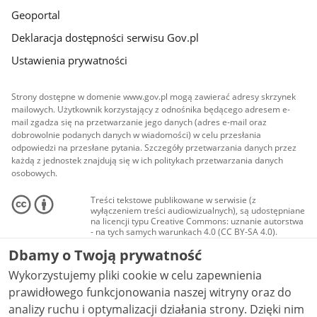
Geoportal
Deklaracja dostępności serwisu Gov.pl
Ustawienia prywatności
Strony dostępne w domenie www.gov.pl mogą zawierać adresy skrzynek
mailowych. Użytkownik korzystający z odnośnika będącego adresem e-
mail zgadza się na przetwarzanie jego danych (adres e-mail oraz
dobrowolnie podanych danych w wiadomości) w celu przesłania
odpowiedzi na przesłane pytania. Szczegóły przetwarzania danych przez
każdą z jednostek znajdują się w ich politykach przetwarzania danych
osobowych.
Treści tekstowe publikowane w serwisie (z
wyłączeniem treści audiowizualnych), są udostępniane
na licencji typu Creative Commons: uznanie autorstwa
- na tych samych warunkach 4.0 (CC BY-SA 4.0).
Materiały audiowizualne, w tym zdjęcia, materiały
Dbamy o Twoją prywatność
audio i wideo, są udostępniane na licencji typu
Creative Commons: uznanie autorstwa użycie
Wykorzystujemy pliki cookie w celu zapewnienia
niekomercyjne - bez utworów zależnych 4.0 (CC BY-
NC-ND 4.0), o ile nie jest to stwierdzone inaczej.
prawidłowego funkcjonowania naszej witryny oraz do
analizy ruchu i optymalizacji działania strony. Dzięki nim