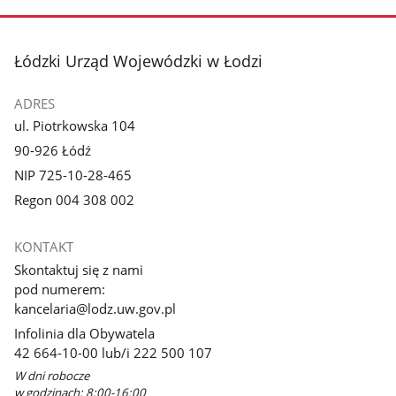
stopka
Łódzki Urząd Wojewódzki w Łodzi
ADRES
ul. Piotrkowska 104
90-926 Łódź
NIP 725-10-28-465
Regon 004 308 002
KONTAKT
Skontaktuj się z nami
pod numerem:
kancelaria@lodz.uw.gov.pl
Infolinia dla Obywatela
42 664-10-00 lub/i 222 500 107
W dni robocze
w godzinach: 8:00-16:00