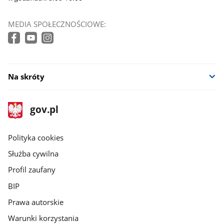
MEDIA SPOŁECZNOŚCIOWE:
Na skróty
stopka
Strona
gov.pl
gov.pl
główna
gov.pl
Polityka cookies
Służba cywilna
Profil zaufany
BIP
Prawa autorskie
Warunki korzystania