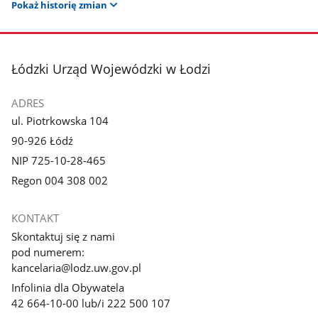
Pokaż historię zmian
stopka
Łódzki Urząd Wojewódzki w Łodzi
ADRES
ul. Piotrkowska 104
90-926 Łódź
NIP 725-10-28-465
Regon 004 308 002
KONTAKT
Skontaktuj się z nami
pod numerem:
kancelaria@lodz.uw.gov.pl
Infolinia dla Obywatela
42 664-10-00 lub/i 222 500 107