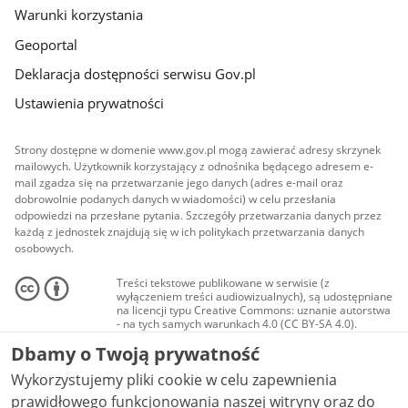
Warunki korzystania
Geoportal
Deklaracja dostępności serwisu Gov.pl
Ustawienia prywatności
Strony dostępne w domenie www.gov.pl mogą zawierać adresy skrzynek
mailowych. Użytkownik korzystający z odnośnika będącego adresem e-
mail zgadza się na przetwarzanie jego danych (adres e-mail oraz
dobrowolnie podanych danych w wiadomości) w celu przesłania
odpowiedzi na przesłane pytania. Szczegóły przetwarzania danych przez
każdą z jednostek znajdują się w ich politykach przetwarzania danych
osobowych.
Treści tekstowe publikowane w serwisie (z
wyłączeniem treści audiowizualnych), są udostępniane
na licencji typu Creative Commons: uznanie autorstwa
- na tych samych warunkach 4.0 (CC BY-SA 4.0).
Materiały audiowizualne, w tym zdjęcia, materiały
Dbamy o Twoją prywatność
audio i wideo, są udostępniane na licencji typu
Creative Commons: uznanie autorstwa użycie
Wykorzystujemy pliki cookie w celu zapewnienia
niekomercyjne - bez utworów zależnych 4.0 (CC BY-
NC-ND 4.0), o ile nie jest to stwierdzone inaczej.
prawidłowego funkcjonowania naszej witryny oraz do