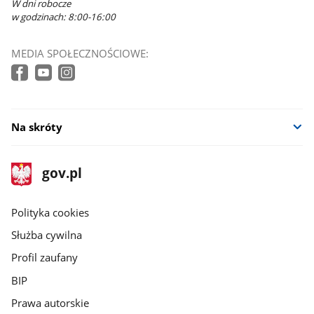
W dni robocze
w godzinach: 8:00-16:00
MEDIA SPOŁECZNOŚCIOWE:
Na skróty
stopka
Strona
gov.pl
gov.pl
główna
gov.pl
Polityka cookies
Służba cywilna
Profil zaufany
BIP
Prawa autorskie