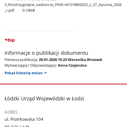
3​_Rozstrzygnięcie​_nadzorcze​_PNIK-I41319802025​_z​_27​_stycznia​_2026​
_r.pdf
0.13MB
Informacje o publikacji dokumentu
Pierwsza publikacja:
29.01.2026 15:23 Weronika Wrzosek
Wytwarzający/ Odpowiadający:
Anna Czajeczna
Pokaż historię zmian
stopka
Łódzki Urząd Wojewódzki w Łodzi
ADRES
ul. Piotrkowska 104