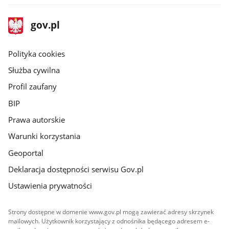
stopka
Strona
gov.pl
gov.pl
główna
gov.pl
Polityka cookies
Służba cywilna
Profil zaufany
BIP
Prawa autorskie
Warunki korzystania
Geoportal
Deklaracja dostępności serwisu Gov.pl
Ustawienia prywatności
Strony dostępne w domenie www.gov.pl mogą zawierać adresy skrzynek
mailowych. Użytkownik korzystający z odnośnika będącego adresem e-