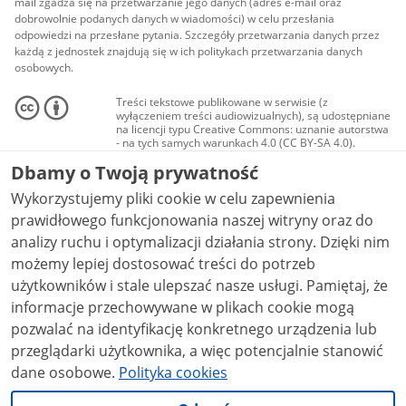
mail zgadza się na przetwarzanie jego danych (adres e-mail oraz
dobrowolnie podanych danych w wiadomości) w celu przesłania
odpowiedzi na przesłane pytania. Szczegóły przetwarzania danych przez
każdą z jednostek znajdują się w ich politykach przetwarzania danych
osobowych.
Treści tekstowe publikowane w serwisie (z
wyłączeniem treści audiowizualnych), są udostępniane
na licencji typu Creative Commons: uznanie autorstwa
- na tych samych warunkach 4.0 (CC BY-SA 4.0).
Materiały audiowizualne, w tym zdjęcia, materiały
Dbamy o Twoją prywatność
audio i wideo, są udostępniane na licencji typu
Creative Commons: uznanie autorstwa użycie
Wykorzystujemy pliki cookie w celu zapewnienia
niekomercyjne - bez utworów zależnych 4.0 (CC BY-
NC-ND 4.0), o ile nie jest to stwierdzone inaczej.
prawidłowego funkcjonowania naszej witryny oraz do
analizy ruchu i optymalizacji działania strony. Dzięki nim
możemy lepiej dostosować treści do potrzeb
użytkowników i stale ulepszać nasze usługi. Pamiętaj, że
informacje przechowywane w plikach cookie mogą
pozwalać na identyfikację konkretnego urządzenia lub
przeglądarki użytkownika, a więc potencjalnie stanowić
dane osobowe.
Polityka cookies