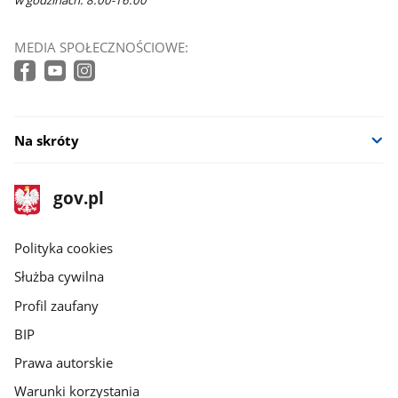
MEDIA SPOŁECZNOŚCIOWE:
Na skróty
stopka
Strona
gov.pl
gov.pl
główna
gov.pl
Polityka cookies
Służba cywilna
Profil zaufany
BIP
Prawa autorskie
Warunki korzystania