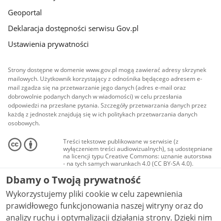
Geoportal
Deklaracja dostępności serwisu Gov.pl
Ustawienia prywatności
Strony dostępne w domenie www.gov.pl mogą zawierać adresy skrzynek
mailowych. Użytkownik korzystający z odnośnika będącego adresem e-
mail zgadza się na przetwarzanie jego danych (adres e-mail oraz
dobrowolnie podanych danych w wiadomości) w celu przesłania
odpowiedzi na przesłane pytania. Szczegóły przetwarzania danych przez
każdą z jednostek znajdują się w ich politykach przetwarzania danych
osobowych.
Treści tekstowe publikowane w serwisie (z
wyłączeniem treści audiowizualnych), są udostępniane
na licencji typu Creative Commons: uznanie autorstwa
- na tych samych warunkach 4.0 (CC BY-SA 4.0).
Materiały audiowizualne, w tym zdjęcia, materiały
Dbamy o Twoją prywatność
audio i wideo, są udostępniane na licencji typu
Creative Commons: uznanie autorstwa użycie
Wykorzystujemy pliki cookie w celu zapewnienia
niekomercyjne - bez utworów zależnych 4.0 (CC BY-
NC-ND 4.0), o ile nie jest to stwierdzone inaczej.
prawidłowego funkcjonowania naszej witryny oraz do
analizy ruchu i optymalizacji działania strony. Dzięki nim