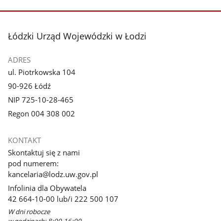
stopka
Łódzki Urząd Wojewódzki w Łodzi
ADRES
ul. Piotrkowska 104
90-926 Łódź
NIP 725-10-28-465
Regon 004 308 002
KONTAKT
Skontaktuj się z nami
pod numerem:
kancelaria@lodz.uw.gov.pl
Infolinia dla Obywatela
42 664-10-00 lub/i 222 500 107
W dni robocze
w godzinach: 8:00-16:00