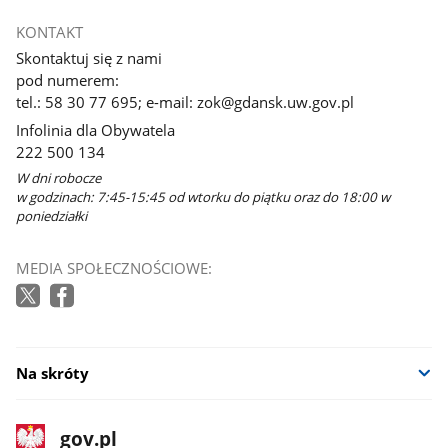
KONTAKT
Skontaktuj się z nami
pod numerem:
tel.: 58 30 77 695; e-mail: zok@gdansk.uw.gov.pl
Infolinia dla Obywatela
222 500 134
W dni robocze
w godzinach: 7:45-15:45 od wtorku do piątku oraz do 18:00 w
poniedziałki
MEDIA SPOŁECZNOŚCIOWE:
Na skróty
stopka
Strona
gov.pl