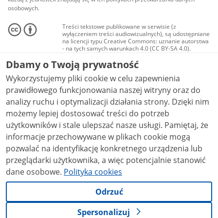
osobowych.
Treści tekstowe publikowane w serwisie (z
wyłączeniem treści audiowizualnych), są udostępniane
na licencji typu Creative Commons: uznanie autorstwa
- na tych samych warunkach 4.0 (CC BY-SA 4.0).
Materiały audiowizualne, w tym zdjęcia, materiały
Dbamy o Twoją prywatność
audio i wideo, są udostępniane na licencji typu
Creative Commons: uznanie autorstwa użycie
Wykorzystujemy pliki cookie w celu zapewnienia
niekomercyjne - bez utworów zależnych 4.0 (CC BY-
NC-ND 4.0), o ile nie jest to stwierdzone inaczej.
prawidłowego funkcjonowania naszej witryny oraz do
analizy ruchu i optymalizacji działania strony. Dzięki nim
możemy lepiej dostosować treści do potrzeb
użytkowników i stale ulepszać nasze usługi. Pamiętaj, że
informacje przechowywane w plikach cookie mogą
pozwalać na identyfikację konkretnego urządzenia lub
przeglądarki użytkownika, a więc potencjalnie stanowić
dane osobowe.
Polityka cookies
Odrzuć
Spersonalizuj