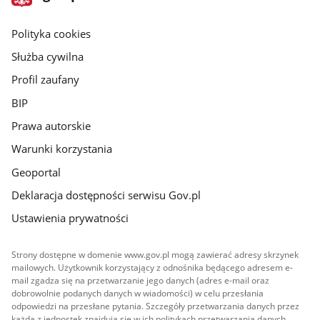
gov.pl
główna
gov.pl
Polityka cookies
Służba cywilna
Profil zaufany
BIP
Prawa autorskie
Warunki korzystania
Geoportal
Deklaracja dostępności serwisu Gov.pl
Ustawienia prywatności
Strony dostępne w domenie www.gov.pl mogą zawierać adresy skrzynek
mailowych. Użytkownik korzystający z odnośnika będącego adresem e-
mail zgadza się na przetwarzanie jego danych (adres e-mail oraz
dobrowolnie podanych danych w wiadomości) w celu przesłania
odpowiedzi na przesłane pytania. Szczegóły przetwarzania danych przez
każdą z jednostek znajdują się w ich politykach przetwarzania danych