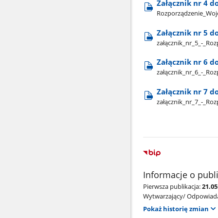
Załącznik nr 4 d
Rozporządzenie​_Woje
Załącznik nr 5 d
załącznik​_nr​_5​_-​
Załącznik nr 6 d
załącznik​_nr​_6​_-​
Załącznik nr 7 d
załącznik​_nr​_7​_-​
Informacje o publ
Pierwsza publikacja:
21.05
Wytwarzający/ Odpowiada
Pokaż historię zmian