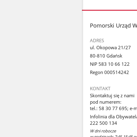
stopka
Pomorski Urząd 
ADRES
ul. Okopowa 21/27
80-810 Gdańsk
NIP 583 10 66 122
Regon 000514242
KONTAKT
Skontaktuj się z nami
pod numerem:
tel.: 58 30 77 695; e
Infolinia dla Obywatel
222 500 134
W dni robocze
w godzinach: 7:45-15:45 o