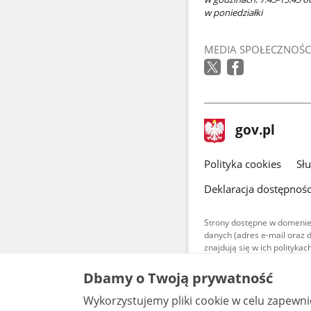
w poniedziałki
MEDIA SPOŁECZNOŚC
stopka
Strona
gov.pl
gov.pl
główna
gov.pl
Polityka cookies
Sł
Deklaracja dostępnośc
Strony dostępne w domenie
danych (adres e-mail oraz 
znajdują się w ich polityk
Treści teksto
Dbamy o Twoją prywatność
udostępniane
warunkach 4.0
Wykorzystujemy pliki cookie w celu zapewn
są udostępni