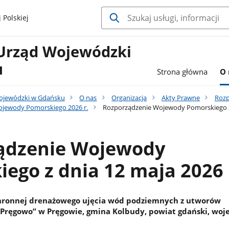
 Polskiej
Urząd Wojewódzki
u
Strona główna
O 
ojewódzki w Gdańsku
O nas
Organizacja
Akty Prawne
Rozp
ojewody Pomorskiego 2026 r.
Rozporządzenie Wojewody Pomorskiego z 
ądzenie Wojewody
ego z dnia 12 maja 2026 
chronnej drenażowego ujęcia wód podziemnych z utworów
Pręgowo” w Pręgowie, gmina Kolbudy, powiat gdański, wo