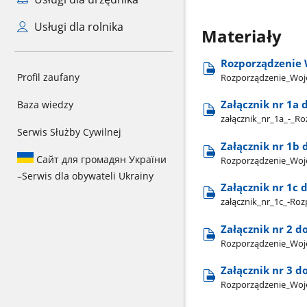
Usługi dla rolnika
Materiały
Rozporządzenie 
Profil zaufany
Rozporządzenie​_Woje
Załącznik nr 1a 
Baza wiedzy
załącznik​_nr​_1a​_-
Serwis Służby Cywilnej
Załącznik nr 1b
Сайт для громадян України
Rozporządzenie​_Woje
–
Serwis dla obywateli Ukrainy
Załącznik nr 1c 
załącznik​_nr​_1c​_-
Załącznik nr 2 d
Rozporządzenie​_Woje
Załącznik nr 3 d
Rozporządzenie​_Woje