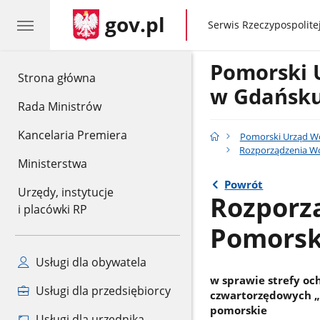
gov.pl
gov.pl
Serwis Rzeczypospolitej
Pomorski 
gov.pl
Strona główna
w Gdańsk
Rada Ministrów
Kancelaria Premiera
Pomorski Urząd W
Rozporządzenia W
Ministerstwa
Powrót
Urzędy, instytucje
Rozporz
i placówki RP
Pomorski
Usługi dla obywatela
w sprawie strefy o
Usługi dla przedsiębiorcy
czwartorzędowych „
pomorskie
Usługi dla urzędnika