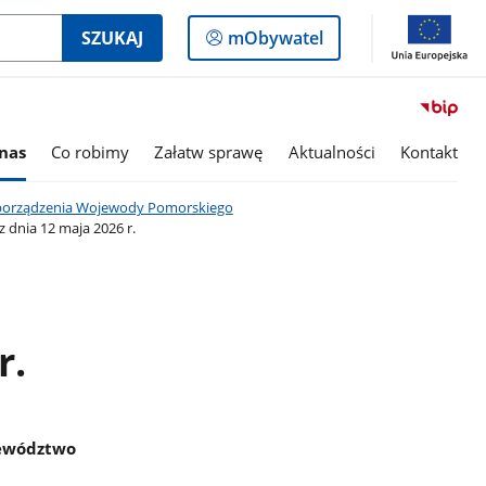
Logowanie
SZUKAJ
mObywatel
do
panelu
nas
Co robimy
Załatw sprawę
Aktualności
Kontakt
orządzenia Wojewody Pomorskiego
dnia 12 maja 2026 r.
r.
jewództwo