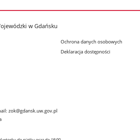
Wojewódzki w Gdańsku
Ochrona danych osobowych
Deklaracja dostępności
-mail: zok@gdansk.uw.gov.pl
a
d wtorku do piątku oraz do 18:00