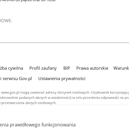
IOWE:
użba cywilna
Profil zaufany
BIP
Prawa autorskie
Warunki
i serwisu Gov.pl
Ustawienia prywatności
 www.gov.pl mogą zawierać adresy skrzynek mailowych. Użytkownik korzystający
dobrowolnie podanych danych w wiadomości) w celu przesłania odpowiedzi na prz
ach przetwarzania danych osobowych.
we publikowane w serwisie (z wyłączeniem treści audiowizualnych), są
 na licencji typu Creative Commons: uznanie autorstwa - na tych samych
 (CC BY-SA 4.0). Materiały audiowizualne, w tym zdjęcia, materiały audio i wideo
ienia prawidłowego funkcjonowania
ane na licencji typu Creative Commons: uznanie autorstwa użycie niekomercyjne 