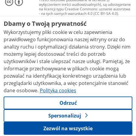
wyłączeniem treści audiowizualnych), są udostępniane
na licencji typu Creative Commons: uznanie autorstwa
- na tych samych warunkach 4.0 (CC BY-SA 4.0).
Materiały audiowizualne, w tym zdjęcia, materiały
Dbamy o Twoją prywatność
audio i wideo, są udostępniane na licencji typu
Creative Commons: uznanie autorstwa użycie
Wykorzystujemy pliki cookie w celu zapewnienia
niekomercyjne - bez utworów zależnych 4.0 (CC BY-
NC-ND 4.0), o ile nie jest to stwierdzone inaczej.
prawidłowego funkcjonowania naszej witryny oraz do
analizy ruchu i optymalizacji działania strony. Dzięki nim
możemy lepiej dostosować treści do potrzeb
użytkowników i stale ulepszać nasze usługi. Pamiętaj, że
informacje przechowywane w plikach cookie mogą
pozwalać na identyfikację konkretnego urządzenia lub
przeglądarki użytkownika, a więc potencjalnie stanowić
dane osobowe.
Polityka cookies
Odrzuć
Spersonalizuj
Zezwól na wszystkie