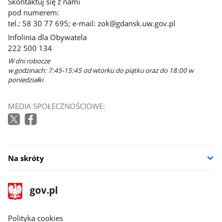
Skontaktuj się z nami
pod numerem:
tel.: 58 30 77 695; e-mail: zok@gdansk.uw.gov.pl
Infolinia dla Obywatela
222 500 134
W dni robocze
w godzinach: 7:45-15:45 od wtorku do piątku oraz do 18:00 w
poniedziałki
MEDIA SPOŁECZNOŚCIOWE:
Na skróty
stopka
Strona
gov.pl
gov.pl
główna
gov.pl
Polityka cookies