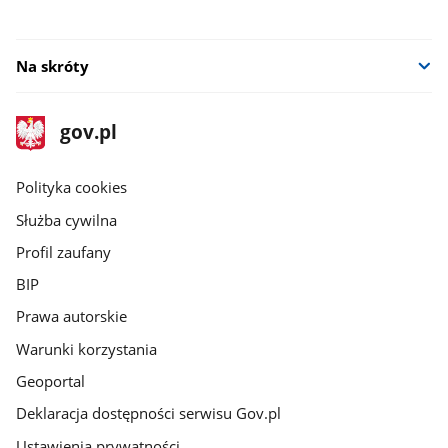
Na skróty
stopka
Strona
gov.pl
gov.pl
główna
gov.pl
Polityka cookies
Służba cywilna
Profil zaufany
BIP
Prawa autorskie
Warunki korzystania
Geoportal
Deklaracja dostępności serwisu Gov.pl
Ustawienia prywatności