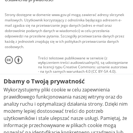
Strony dostępne w domenie www.gov.pl mogą zawierać adresy skrzynek
mailowych. Użytkownik korzystający z odnośnika będącego adresem e-
mail zgadza się na przetwarzanie jego danych (adres e-mail oraz
dobrowolnie podanych danych w wiadomości) w celu przesłania
odpowiedzi na przesłane pytania. Szczegóły przetwarzania danych przez
każdą z jednostek znajdują się w ich politykach przetwarzania danych
osobowych.
Treści tekstowe publikowane w serwisie (z
wyłączeniem treści audiowizualnych), są udostępniane
na licencji typu Creative Commons: uznanie autorstwa
- na tych samych warunkach 4.0 (CC BY-SA 4.0).
Materiały audiowizualne, w tym zdjęcia, materiały
Dbamy o Twoją prywatność
audio i wideo, są udostępniane na licencji typu
Creative Commons: uznanie autorstwa użycie
Wykorzystujemy pliki cookie w celu zapewnienia
niekomercyjne - bez utworów zależnych 4.0 (CC BY-
NC-ND 4.0), o ile nie jest to stwierdzone inaczej.
prawidłowego funkcjonowania naszej witryny oraz do
analizy ruchu i optymalizacji działania strony. Dzięki nim
możemy lepiej dostosować treści do potrzeb
użytkowników i stale ulepszać nasze usługi. Pamiętaj, że
informacje przechowywane w plikach cookie mogą
pozwalać na identyfikację konkretnego urządzenia lub