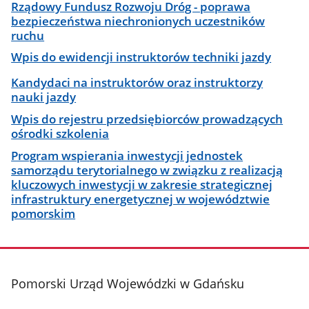
Rządowy Fundusz Rozwoju Dróg - poprawa
bezpieczeństwa niechronionych uczestników
ruchu
Wpis do ewidencji instruktorów techniki jazdy
Kandydaci na instruktorów oraz instruktorzy
nauki jazdy
Wpis do rejestru przedsiębiorców prowadzących
ośrodki szkolenia
Program wspierania inwestycji jednostek
samorządu terytorialnego w związku z realizacją
kluczowych inwestycji w zakresie strategicznej
infrastruktury energetycznej w województwie
pomorskim
stopka
Pomorski Urząd Wojewódzki w Gdańsku