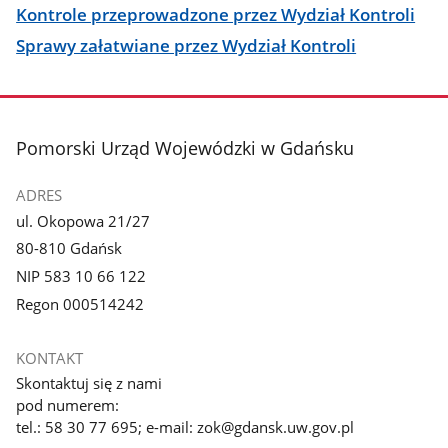
Kontrole przeprowadzone przez Wydział Kontroli
Sprawy załatwiane przez Wydział Kontroli
stopka
Pomorski Urząd Wojewódzki w Gdańsku
ADRES
ul. Okopowa 21/27
80-810 Gdańsk
NIP 583 10 66 122
Regon 000514242
KONTAKT
Skontaktuj się z nami
pod numerem:
tel.: 58 30 77 695; e-mail: zok@gdansk.uw.gov.pl