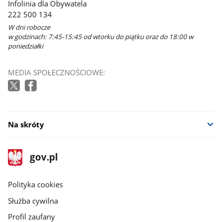
Infolinia dla Obywatela
222 500 134
W dni robocze
w godzinach: 7:45-15:45 od wtorku do piątku oraz do 18:00 w
poniedziałki
MEDIA SPOŁECZNOŚCIOWE:
Na skróty
stopka
Strona
gov.pl
gov.pl
główna
gov.pl
Polityka cookies
Służba cywilna
Profil zaufany