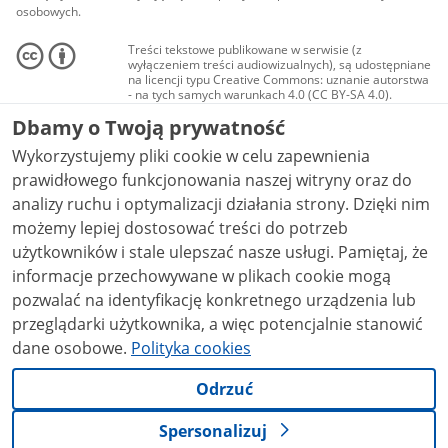
osobowych.
Treści tekstowe publikowane w serwisie (z
wyłączeniem treści audiowizualnych), są udostępniane
na licencji typu Creative Commons: uznanie autorstwa
- na tych samych warunkach 4.0 (CC BY-SA 4.0).
Materiały audiowizualne, w tym zdjęcia, materiały
Dbamy o Twoją prywatność
audio i wideo, są udostępniane na licencji typu
Creative Commons: uznanie autorstwa użycie
Wykorzystujemy pliki cookie w celu zapewnienia
niekomercyjne - bez utworów zależnych 4.0 (CC BY-
NC-ND 4.0), o ile nie jest to stwierdzone inaczej.
prawidłowego funkcjonowania naszej witryny oraz do
analizy ruchu i optymalizacji działania strony. Dzięki nim
możemy lepiej dostosować treści do potrzeb
użytkowników i stale ulepszać nasze usługi. Pamiętaj, że
informacje przechowywane w plikach cookie mogą
pozwalać na identyfikację konkretnego urządzenia lub
przeglądarki użytkownika, a więc potencjalnie stanowić
dane osobowe.
Polityka cookies
Odrzuć
Spersonalizuj