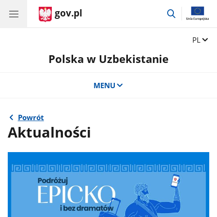
gov.pl
przejdź
do
wyszukiwar
Zmień 
PL
Polska w Uzbekistanie
MENU
Powrót
Aktualności