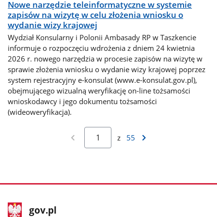
Nowe narzędzie teleinformatyczne w systemie
zapisów na wizytę w celu złożenia wniosku o
wydanie wizy krajowej
Wydział Konsularny i Polonii Ambasady RP w Taszkencie
informuje o rozpoczęciu wdrożenia z dniem 24 kwietnia
2026 r. nowego narzędzia w procesie zapisów na wizytę w
sprawie złożenia wniosku o wydanie wizy krajowej poprzez
system rejestracyjny e-konsulat (www.e-konsulat.gov.pl),
obejmującego wizualną weryfikację on-line tożsamości
wnioskodawcy i jego dokumentu tożsamości
(wideoweryfikacja).
z
55
stopka
Strona
gov.pl
gov.pl