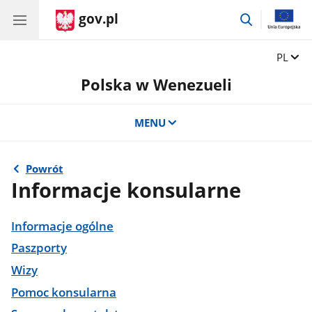
gov.pl
przejdź
do
wyszukiwar
Zmień 
PL
Polska w Wenezueli
MENU
Powrót
Informacje konsularne
Informacje ogólne
Paszporty
Wizy
Pomoc konsularna