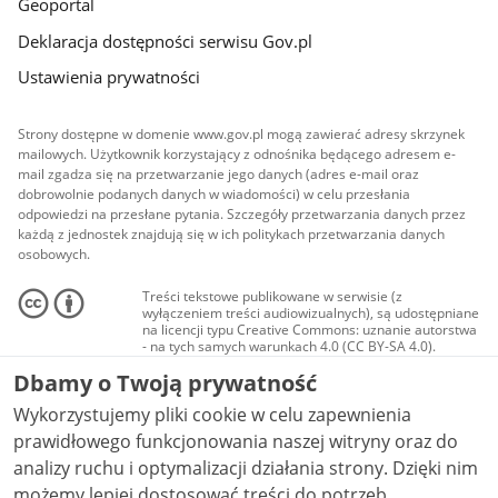
Geoportal
Deklaracja dostępności serwisu Gov.pl
Ustawienia prywatności
Strony dostępne w domenie www.gov.pl mogą zawierać adresy skrzynek
mailowych. Użytkownik korzystający z odnośnika będącego adresem e-
mail zgadza się na przetwarzanie jego danych (adres e-mail oraz
dobrowolnie podanych danych w wiadomości) w celu przesłania
odpowiedzi na przesłane pytania. Szczegóły przetwarzania danych przez
każdą z jednostek znajdują się w ich politykach przetwarzania danych
osobowych.
Treści tekstowe publikowane w serwisie (z
wyłączeniem treści audiowizualnych), są udostępniane
na licencji typu Creative Commons: uznanie autorstwa
- na tych samych warunkach 4.0 (CC BY-SA 4.0).
Materiały audiowizualne, w tym zdjęcia, materiały
Dbamy o Twoją prywatność
audio i wideo, są udostępniane na licencji typu
Creative Commons: uznanie autorstwa użycie
Wykorzystujemy pliki cookie w celu zapewnienia
niekomercyjne - bez utworów zależnych 4.0 (CC BY-
NC-ND 4.0), o ile nie jest to stwierdzone inaczej.
prawidłowego funkcjonowania naszej witryny oraz do
analizy ruchu i optymalizacji działania strony. Dzięki nim
możemy lepiej dostosować treści do potrzeb