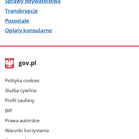
Sprawy obywatelstwa
Transkrypcje
Pozostałe
Opłaty konsularne
stopka
Strona
gov.pl
gov.pl
główna
gov.pl
Polityka cookies
Służba cywilna
Profil zaufany
BIP
Prawa autorskie
Warunki korzystania