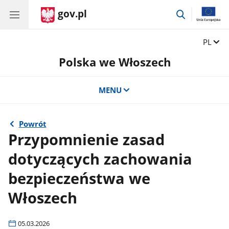
gov.pl
przejdź
do
wyszukiwar
Zmień 
PL
Polska we Włoszech
MENU
Powrót
Przypomnienie zasad
dotyczących zachowania
bezpieczeństwa we
Włoszech
05.03.2026