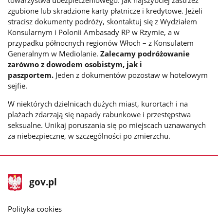
zgubione lub skradzione karty płatnicze i kredytowe. Jeżeli
stracisz dokumenty podróży, skontaktuj się z Wydziałem
Konsularnym i Polonii Ambasady RP w Rzymie, a w
przypadku północnych regionów Włoch – z Konsulatem
Generalnym w Mediolanie.
Zalecamy podróżowanie
zarówno z dowodem osobistym, jak i
paszportem.
Jeden z dokumentów pozostaw w hotelowym
sejfie.
W niektórych dzielnicach dużych miast, kurortach i na
plażach zdarzają się napady rabunkowe i przestępstwa
seksualne. Unikaj poruszania się po miejscach uznawanych
za niebezpieczne, w szczególności po zmierzchu.
stopka
Strona
gov.pl
gov.pl
główna
gov.pl
Polityka cookies