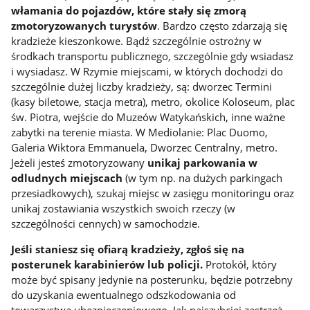
włamania do pojazdów, które stały się zmorą
zmotoryzowanych turystów
. Bardzo często zdarzają się
kradzieże kieszonkowe. Bądź szczególnie ostrożny w
środkach transportu publicznego, szczególnie gdy wsiadasz
i wysiadasz. W Rzymie miejscami, w których dochodzi do
szczególnie dużej liczby kradzieży, są: dworzec Termini
(kasy biletowe, stacja metra), metro, okolice Koloseum, plac
św. Piotra, wejście do Muzeów Watykańskich, inne ważne
zabytki na terenie miasta. W Mediolanie: Plac Duomo,
Galeria Wiktora Emmanuela, Dworzec Centralny, metro.
Jeżeli jesteś zmotoryzowany
unikaj parkowania w
odludnych miejscach
(w tym np. na dużych parkingach
przesiadkowych), szukaj miejsc w zasięgu monitoringu oraz
unikaj zostawiania wszystkich swoich rzeczy (w
szczególności cennych) w samochodzie.
Jeśli staniesz się ofiarą kradzieży, zgłoś się na
posterunek karabinierów lub policji.
Protokół, który
może być spisany jedynie na posterunku, będzie potrzebny
do uzyskania ewentualnego odszkodowania od
towarzystwa ubezpieczeniowego. Jak najszybciej zastrzeż