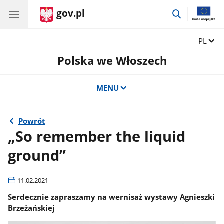
gov.pl
przejdź
do
wyszukiwar
Zmień 
PL
Polska we Włoszech
MENU
Powrót
„So remember the liquid
ground”
11.02.2021
Serdecznie zapraszamy na wernisaż wystawy Agnieszki
Brzeżańskiej