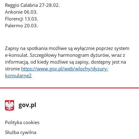
Reggio Calabria 27-28.02.
Ankonie 06.03.
Florencji 13.03.
Palermo 20.03.
Zapisy na spotkania możliwe są wyłącznie poprzez system
e-konsulat. Szczegółowy harmonogram dyżurów, wraz z
informacją, od kiedy możliwe są zapisy, dostępny jest na
stronie
https://www.gov.pl/web/wlochy/dyzury-
konsularne2
stopka
Strona
gov.pl
gov.pl
główna
gov.pl
Polityka cookies
Służba cywilna