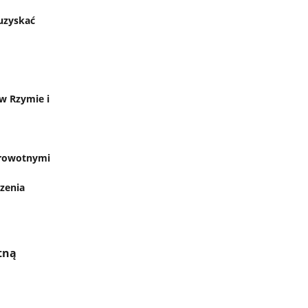
uzyskać
w Rzymie i
zdrowotnymi
czenia
tną