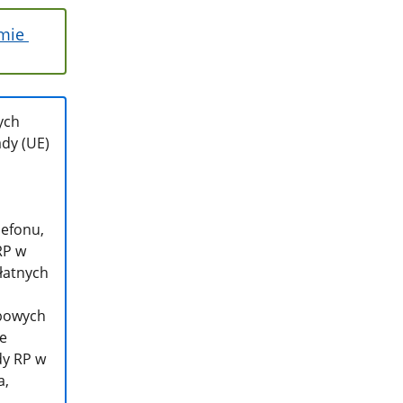
ymie
ych
dy (UE)
lefonu,
RP w
płatnych
obowych
e
dy RP w
a,