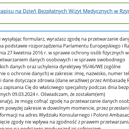
zapisu na Dzień Bezpłatnych Wizyt Medycznych w Rz
i wysyłając formularz, wyrażasz zgodę na przetwarzanie dan
a podstawie rozporządzenia Parlamentu Europejskiego i Ra
nia 27 kwietnia 2016 r. w sprawie ochrony osób fizycznych w
rzetwarzaniem danych osobowych i w sprawie swobodnego
kich danych oraz uchylenia dyrektywy 95/46/WE (ogólne
ie o ochronie danych) w zakresie: imię, nazwisko, numer te
 i dane dotyczące zdrowia (dane wrażliwe) przez Ambasadę 
u zapisania Cię do właściwego specjalisty podczas dnia bez
nych 09.03.2024 r. Oświadczam, że zostałam(em)
na(y), że mogę cofnąć zgodę na przetwarzanie danych os
m powyżej zakresie w dowolnym momencie, przez przesłani
formacji na adres Wydziału Konsularnego i Polonii Ambasa
ięcie zgody nie wpływa na zgodność z prawem przetwarzani
nano na podstawie zgody przed jej cofnięciem.