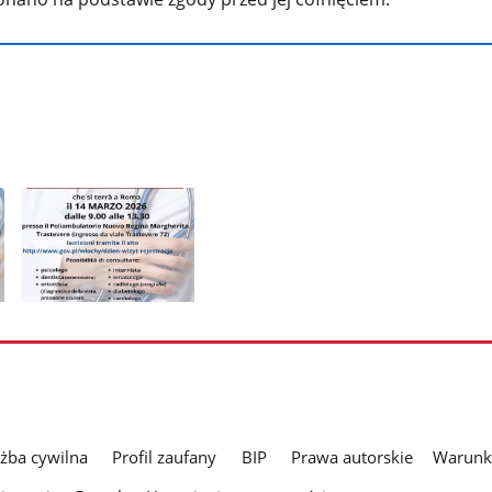
Pokaż
zdjęcie
2
z
galerii.
użba cywilna
Profil zaufany
BIP
Prawa autorskie
Warunki