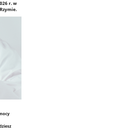
026 r. w
 Rzymie.
omocy
dziesz