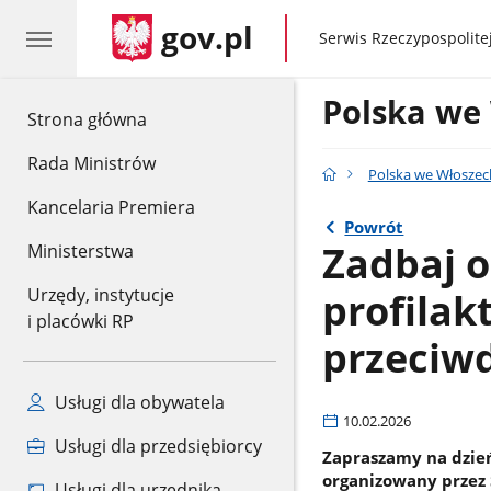
gov.pl
gov.pl
Serwis Rzeczypospolitej
Polska we
gov.pl
Strona główna
Rada Ministrów
Polska we Włoszec
Kancelaria Premiera
Powrót
Zadbaj o
Ministerstwa
profilak
Urzędy, instytucje
i placówki RP
przeciwd
Usługi dla obywatela
10.02.2026
Usługi dla przedsiębiorcy
Zapraszamy na dzie
organizowany przez 
Usługi dla urzędnika