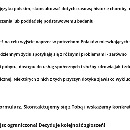
ęzyku polskim, skonsultować dotychczasową historię choroby, 
leczenia lub poddać się podstawowemu badaniu.
ż na celu wyjście naprzeciw potrzebom Polaków mieszkających 
odziennym życiu spotykają się z różnymi problemami - zarówno
ji pobytu, dostępu do usług społecznych i służby zdrowia jak i 
icznej. Niektórych z nich z tych przyczyn dotyka zjawisko wyklu
formularz. Skontaktujemy się z Tobą i wskażemy konkre
sc ograniczona! Decyduje kolejność zgłoszeń!