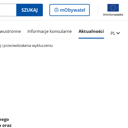
Logowanie
SZUKAJ
mObywatel
do
panelu
dwustronne
Informacje konsularne
Aktualności
Zmień ję
PL
j i przeciwdziałania wykluczeniu
nego
h oraz