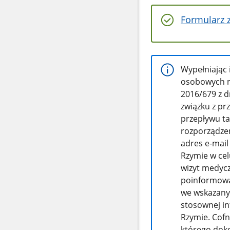
Formularz 
Wypełniając 
osobowych n
2016/679 z d
związku z p
przepływu ta
rozporządzen
adres e-mail
Rzymie w cel
wizyt medycz
poinformowa
we wskazany
stosownej in
Rzymie. Cofn
którego doko