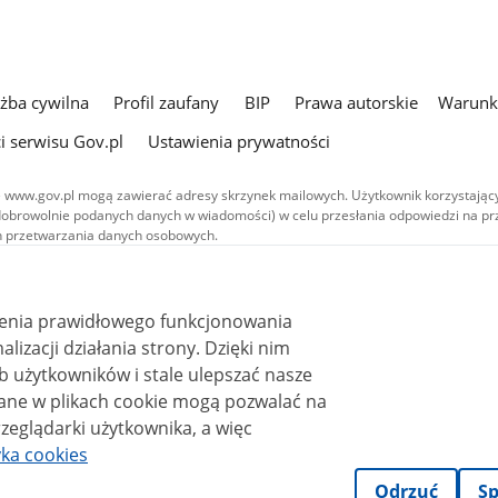
użba cywilna
Profil zaufany
BIP
Prawa autorskie
Warunki
i serwisu Gov.pl
Ustawienia prywatności
 www.gov.pl mogą zawierać adresy skrzynek mailowych. Użytkownik korzystający
dobrowolnie podanych danych w wiadomości) w celu przesłania odpowiedzi na prz
ach przetwarzania danych osobowych.
we publikowane w serwisie (z wyłączeniem treści audiowizualnych), są
 na licencji typu Creative Commons: uznanie autorstwa - na tych samych
 (CC BY-SA 4.0). Materiały audiowizualne, w tym zdjęcia, materiały audio i wideo
ienia prawidłowego funkcjonowania
ane na licencji typu Creative Commons: uznanie autorstwa użycie niekomercyjne 
ależnych 4.0 (CC BY-NC-ND 4.0), o ile nie jest to stwierdzone inaczej.
i działania strony. Dzięki nim
 użytkowników i stale ulepszać nasze
zeglądarki użytkownika, a więc
yka cookies
Odrzuć
Sp