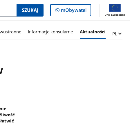
Logowanie
SZUKAJ
mObywatel
do
panelu
dwustronne
Informacje konsularne
Aktualności
Zmień ję
PL
w
mie
żliwość
ałatwić