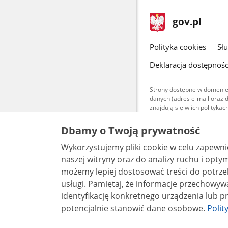
stopka
Strona
gov.pl
gov.pl
główna
gov.pl
Polityka cookies
Sł
Deklaracja dostępnośc
Strony dostępne w domenie
danych (adres e-mail oraz 
znajdują się w ich polityk
Treści teksto
Dbamy o Twoją prywatność
udostępniane
warunkach 4.0
Wykorzystujemy pliki cookie w celu zapewn
są udostępni
bez utworów z
naszej witryny oraz do analizy ruchu i optymalizacj
możemy lepiej dostosować treści do potrzeb
usługi. Pamiętaj, że informacje przechowywane w plikach cookie mogą pozwalać na
identyfikację konkretnego urządzenia lub pr
potencjalnie stanowić dane osobowe.
Polit