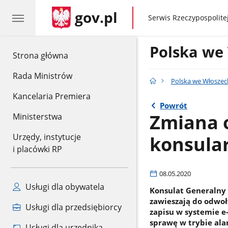
gov.pl
gov.pl
Serwis Rzeczypospolitej
Polska we
gov.pl
Strona główna
Rada Ministrów
Polska we Włoszec
Kancelaria Premiera
Powrót
Zmiana o
Ministerstwa
konsula
Urzędy, instytucje
i placówki RP
08.05.2020
Usługi dla obywatela
Konsulat Generalny
zawieszają do odwo
Usługi dla przedsiębiorcy
zapisu w systemie e
sprawę w trybie al
Usługi dla urzędnika