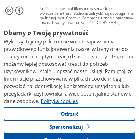
Treści tekstowe publikowane w serwisie (z
wyłączeniem treści audiowizualnych), są udostępniane
na licencji typu Creative Commons: uznanie autorstwa
- na tych samych warunkach 4.0 (CC BY-SA 4.0).
Materiały audiowizualne, w tym zdjęcia, materiały
Dbamy o Twoją prywatność
audio i wideo, są udostępniane na licencji typu
Creative Commons: uznanie autorstwa użycie
Wykorzystujemy pliki cookie w celu zapewnienia
niekomercyjne - bez utworów zależnych 4.0 (CC BY-
NC-ND 4.0), o ile nie jest to stwierdzone inaczej.
prawidłowego funkcjonowania naszej witryny oraz do
analizy ruchu i optymalizacji działania strony. Dzięki nim
możemy lepiej dostosować treści do potrzeb
użytkowników i stale ulepszać nasze usługi. Pamiętaj, że
informacje przechowywane w plikach cookie mogą
pozwalać na identyfikację konkretnego urządzenia lub
przeglądarki użytkownika, a więc potencjalnie stanowić
dane osobowe.
Polityka cookies
Odrzuć
Spersonalizuj