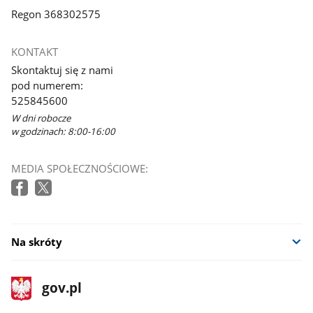
Regon 368302575
KONTAKT
Skontaktuj się z nami
pod numerem:
525845600
W dni robocze
w godzinach: 8:00-16:00
MEDIA SPOŁECZNOŚCIOWE:
Na skróty
stopka
Strona
gov.pl
gov.pl
główna