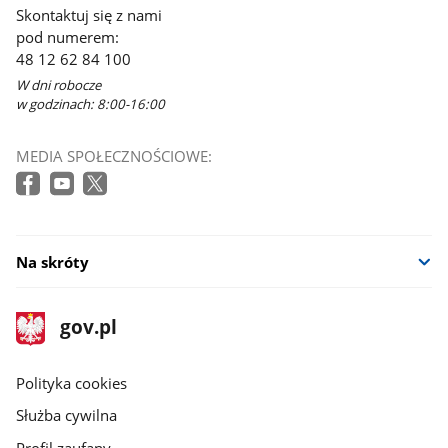
Skontaktuj się z nami
pod numerem:
48 12 62 84 100
W dni robocze
w godzinach: 8:00-16:00
MEDIA SPOŁECZNOŚCIOWE:
Na skróty
stopka
Strona
gov.pl
gov.pl
główna
gov.pl
Polityka cookies
Służba cywilna
Profil zaufany